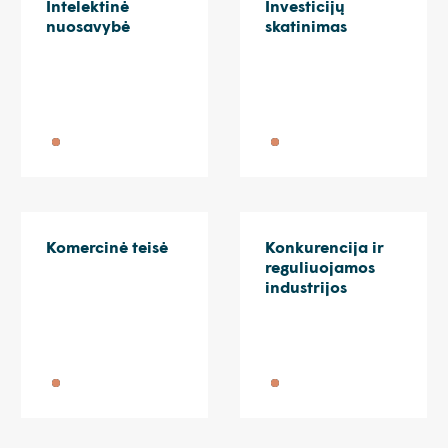
Intelektinė
Investicijų
nuosavybė
skatinimas
Komercinė teisė
Konkurencija ir
reguliuojamos
industrijos