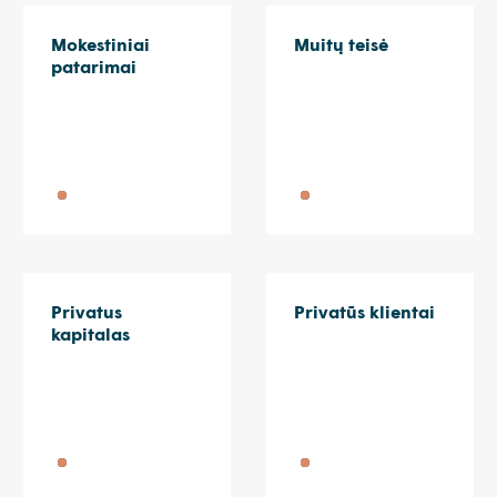
Mokestiniai
Muitų teisė
patarimai
Privatus
Privatūs klientai
kapitalas