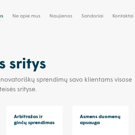
ys
Ne apie mus
Naujienos
Sandoriai
Kontaktai
 sritys
 novatoriškų sprendimų savo klientams visose
eisės srityse.
Arbitražas ir
Asmens duomenų
ginčų sprendimas
apsauga