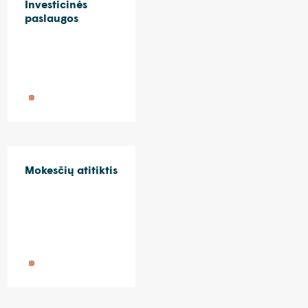
Investicinės
paslaugos
Mokesčių atitiktis