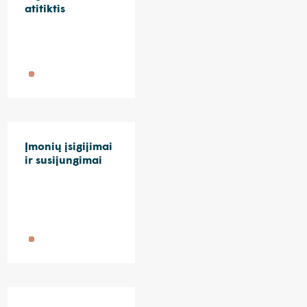
atitiktis
Įmonių įsigijimai
ir susijungimai