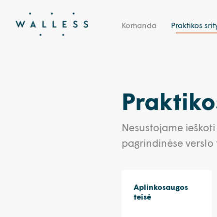
Komanda
Praktikos srit
Praktikos
Nesustojame ieškoti
pagrindinėse verslo t
Aplinkosaugos
teisė