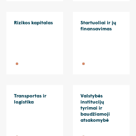
Rizikos kapitalas
Startuoliai ir jų
finansavimas
Transportas ir
Valstybės
logistika
institucijų
tyrimai ir
baudžiamoji
atsakomybė