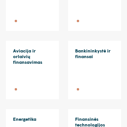
Aviacija ir
Bankininkystė ir
orlaivių
finansai
finansavimas
Energetika
Finansinės
technologijos