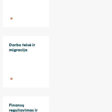
Darbo teisė ir
migracija
Finansų
reguliavimas ir