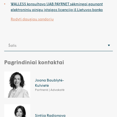
WALLESS konsultavo UAB PAYRNET sėkmingai gaunant
elektroninių pinigų įstaigos licenciją iš Lietuvos banko
Rodyti daugiau sandorių
Šalis
Pagrindiniai kontaktai
Joana Baublytė-
Kulvietė
Partnerė | Advokatė
Sintija Radionova