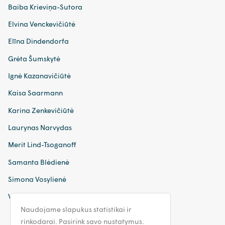
Baiba Krieviņa-Sutora
Elvina Venckevičiūtė
Elīna Dindendorfa
Grėta Šumskytė
Ignė Kazanavičiūtė
Kaisa Saarmann
Karina Zenkevičiūtė
Laurynas Narvydas
Merit Lind-Tsoganoff
Samanta Blėdienė
Simona Vosylienė
Viktorija Dusajeva
Naudojame slapukus statistikai ir
rinkodarai. Pasirink savo nustatymus.