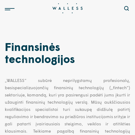
Finansinės
technologijos
„WALLESS“ subūrė neprilygstamų profesionalų,
besispecializuojančių finansinių technologijų („fintech“)
sektoriuje, komandą, kuri yra pasirengusi padėti jums įkurti ir
užauginti finansinių technologijų verslą. Mūsų aukščiausios
kvalifikacijos specialistai turi sukaupę didžiulę patirtį
reguliavimo ir bendravimo su priežiūros institucijomis srityje ir
gali patarti įvairiausiais steigimo, veiklos ir atitikties
klausimais. Teikiame pagalbą finansinių technologijų