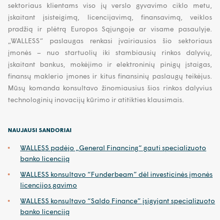
sektoriaus klientams viso jų verslo gyvavimo ciklo metu,
įskaitant įsisteigimą, licencijavimą, finansavimą, veiklos
pradžią ir plėtrą Europos Sąjungoje ar visame pasaulyje.
„WALLESS“ paslaugas renkasi įvairiausios šio sektoriaus
įmonės – nuo startuolių iki stambiausių rinkos dalyvių,
įskaitant bankus, mokėjimo ir elektroninių pinigų įstaigas,
finansų maklerio įmones ir kitus finansinių paslaugų teikėjus.
Mūsų komanda konsultavo žinomiausius šios rinkos dalyvius
technologinių inovacijų kūrimo ir atitikties klausimais.
NAUJAUSI SANDORIAI
WALLESS padėjo „General Financing“ gauti specializuoto
banko licenciją
WALLESS konsultavo “Funderbeam” dėl investicinės įmonės
licencijos gavimo
WALLESS konsultavo “Saldo Finance” įsigyjant specializuoto
banko licenciją