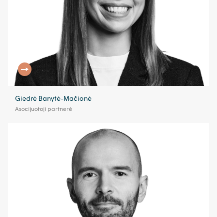
Giedrė Banytė-Mačionė
Asocijuotoji partnerė