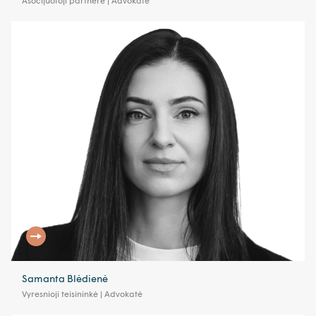
Asocijuotoji partnerė | Advokatė
Samanta Blėdienė
Vyresnioji teisininkė | Advokatė