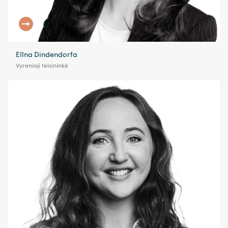
Elīna Dindendorfa
Vyrenioji teisininkė