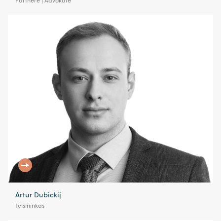
Partnerė | Advokatė
Artur Dubickij
Teisininkas