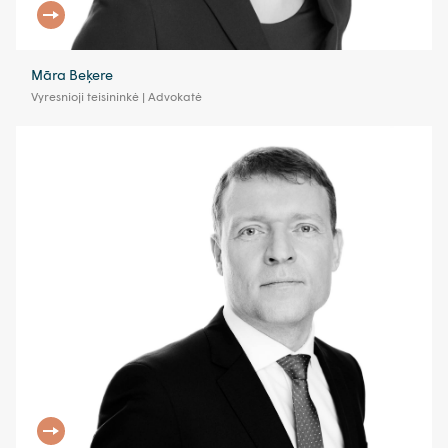
Māra Beķere
Vyresnioji teisininkė | Advokatė