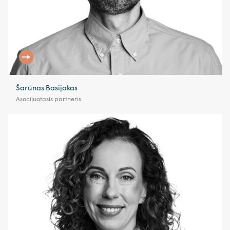
Šarūnas Basijokas
Asocijuotasis partneris