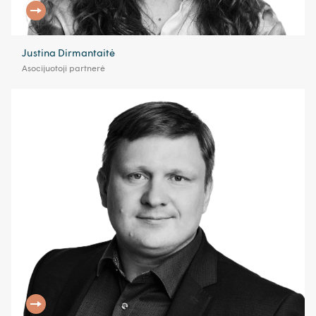
Justina Dirmantaitė
Asocijuotoji partnerė