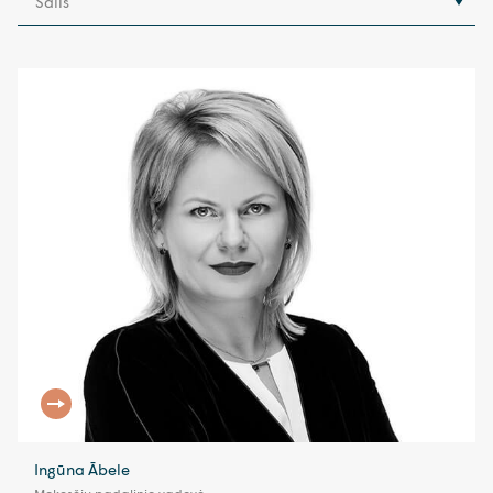
Šalis
Ingūna Ābele