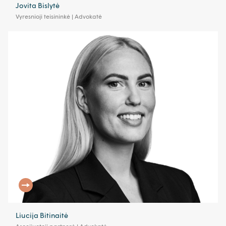
Jovita Bislytė
Vyresnioji teisininkė | Advokatė
Liucija Bitinaitė