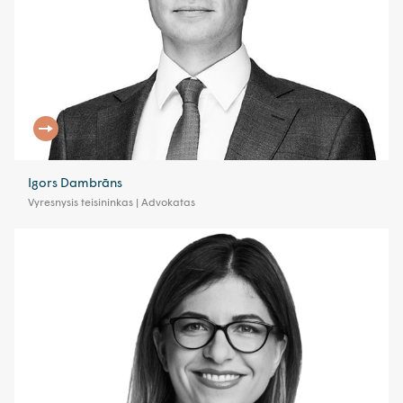
Igors Dambrāns
Vyresnysis teisininkas | Advokatas