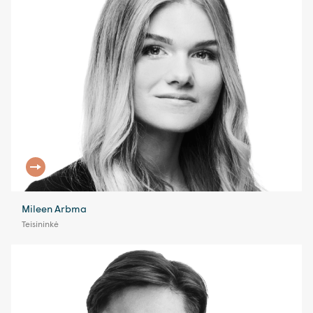
Mileen Arbma
Teisininkė