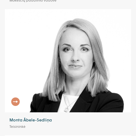
Mokesčių padalinio vadovė
Monta Ābele-Sedliņa
Teisininkė