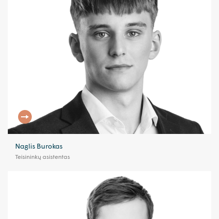
Naglis Burokas
Teisininkų asistentas