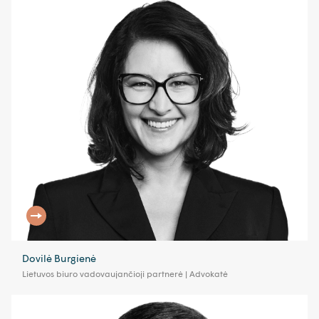
Dovilė Burgienė
Lietuvos biuro vadovaujančioji partnerė | Advokatė