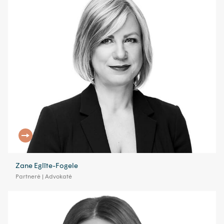
Zane Eglīte-Fogele
Partnerė | Advokatė