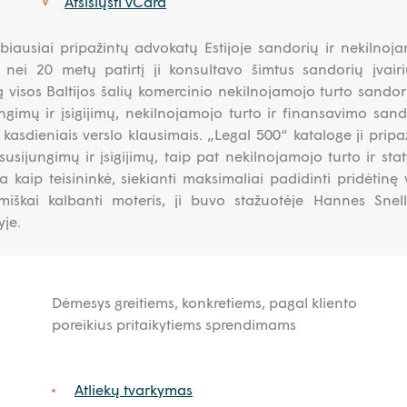
Atsisiųsti vCard
V
labiausiai pripažintų advokatų Estijoje sandorių ir nekilnoj
u nei 20 metų patirtį ji konsultavo šimtus sandorių įvair
tą visos Baltijos šalių komercinio nekilnojamojo turto sandori
ungimų ir įsigijimų, nekilnojamojo turto ir finansavimo sand
 kasdieniais verslo klausimais. „Legal 500“ kataloge ji pripa
usijungimų ir įsigijimų, taip pat nekilnojamojo turto ir sta
ta kaip teisininkė, siekianti maksimaliai padidinti pridėtinę 
miškai kalbanti moteris, ji buvo stažuotėje Hannes Sne
yje.
Dėmesys greitiems, konkretiems, pagal kliento
poreikius pritaikytiems sprendimams
Atliekų tvarkymas