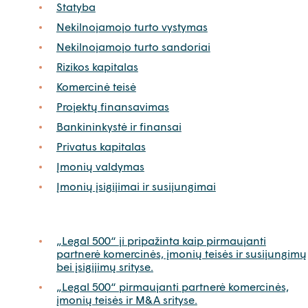
Statyba
Nekilnojamojo turto vystymas
Nekilnojamojo turto sandoriai
Rizikos kapitalas
Komercinė teisė
Projektų finansavimas
Bankininkystė ir finansai
Privatus kapitalas
Įmonių valdymas
Įmonių įsigijimai ir susijungimai
„Legal 500“ ji pripažinta kaip pirmaujanti
partnerė komercinės, įmonių teisės ir susijungimų
bei įsigijimų srityse.
„Legal 500“ pirmaujanti partnerė komercinės,
įmonių teisės ir M&A srityse.