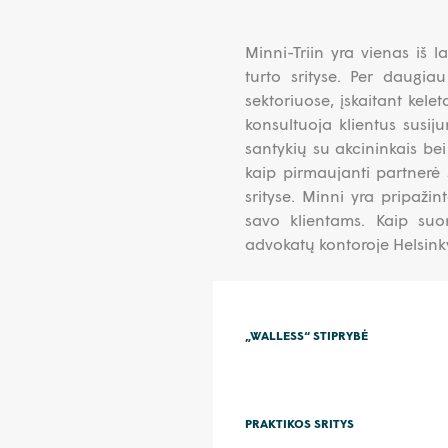
Minni-Triin yra vienas iš 
turto srityse. Per daugia
sektoriuose, įskaitant kele
konsultuoja klientus susij
santykių su akcininkais bei
kaip pirmaujanti partnerė s
srityse. Minni yra pripažin
savo klientams. Kaip suo
advokatų kontoroje Helsink
„WALLESS“ STIPRYBĖ
PRAKTIKOS SRITYS