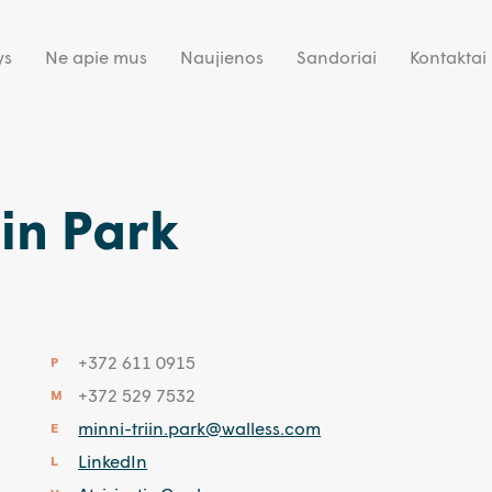
ys
Ne apie mus
Naujienos
Sandoriai
Kontaktai
iin Park
+372 611 0915
P
+372 529 7532
M
minni-triin.park@walless.com
E
LinkedIn
L