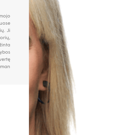
amojo
iuose
ų. Ji
orių,
žinta
tybos
vertę
llman