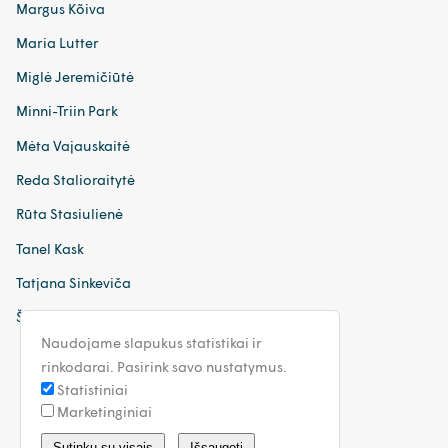
Margus Kõiva
Maria Lutter
Miglė Jeremičiūtė
Minni-Triin Park
Mėta Vajauskaitė
Reda Stalioraitytė
Rūta Stasiulienė
Tanel Kask
Tatjana Sinkeviča
Šarūnas Basijokas
Naudojame slapukus statistikai ir
rinkodarai. Pasirink savo nustatymus.
Statistiniai
Marketinginiai
lithuania@walless.com
Sutinku su visais
Išsaugoti