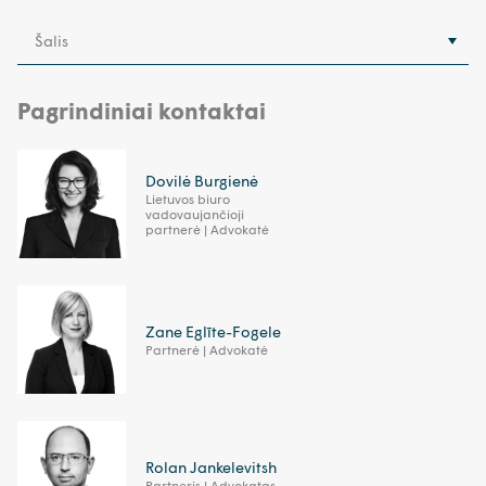
Šalis
Pagrindiniai kontaktai
Dovilė Burgienė
Lietuvos biuro
vadovaujančioji
partnerė | Advokatė
Zane Eglīte-Fogele
Partnerė | Advokatė
Rolan Jankelevitsh
Partneris | Advokatas