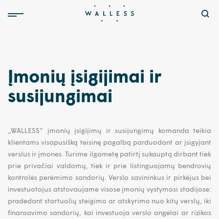
Įmonių įsigijimai ir
susijungimai
„WALLESS“ įmonių įsigijimų ir susijungimų komanda teikia
klientams visapusišką teisinę pagalbą parduodant ar įsigyjant
verslus ir įmones. Turime ilgametę patirtį sukauptą dirbant tiek
prie privačiai valdomų, tiek ir prie listinguojamų bendrovių
kontrolės perėmimo sandorių. Verslo savininkus ir pirkėjus bei
investuotojus atstovaujame visose įmonių vystymosi stadijose:
pradedant startuolių steigimo ar atskyrimo nuo kitų verslų, iki
finansavimo sandorių, kai investuoja verslo angelai ar rizikos