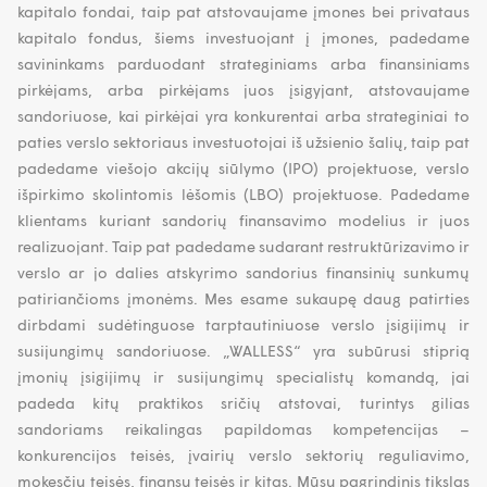
kapitalo fondai, taip pat atstovaujame įmones bei privataus
kapitalo fondus, šiems investuojant į įmones, padedame
savininkams parduodant strateginiams arba finansiniams
pirkėjams, arba pirkėjams juos įsigyjant, atstovaujame
sandoriuose, kai pirkėjai yra konkurentai arba strateginiai to
paties verslo sektoriaus investuotojai iš užsienio šalių, taip pat
padedame viešojo akcijų siūlymo (IPO) projektuose, verslo
išpirkimo skolintomis lėšomis (LBO) projektuose. Padedame
klientams kuriant sandorių finansavimo modelius ir juos
realizuojant. Taip pat padedame sudarant restruktūrizavimo ir
verslo ar jo dalies atskyrimo sandorius finansinių sunkumų
patiriančioms įmonėms. Mes esame sukaupę daug patirties
dirbdami sudėtinguose tarptautiniuose verslo įsigijimų ir
susijungimų sandoriuose. „WALLESS“ yra subūrusi stiprią
įmonių įsigijimų ir susijungimų specialistų komandą, jai
padeda kitų praktikos sričių atstovai, turintys gilias
sandoriams reikalingas papildomas kompetencijas –
konkurencijos teisės, įvairių verslo sektorių reguliavimo,
mokesčių teisės, finansų teisės ir kitas. Mūsų pagrindinis tikslas