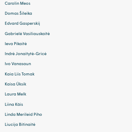
Carolin Meos
Domas Šileika
Edvard Gasperskij
Gabrielė Vasiliauskaitė
Ieva Pikaitė
Indrė Jonaitytė-Gricė
Ivo Vanasaun
Kaia Liis Tomak
Kaisa Üksik
Laura Melk
Liina Käis
Linda Merileid Piho
Liucija Bitinaitė