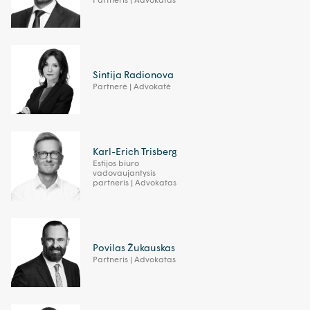
Sintija Radionova
Partnerė | Advokatė
Karl-Erich Trisberg
Estijos biuro
vadovaujantysis
partneris | Advokatas
Povilas Žukauskas
Partneris | Advokatas