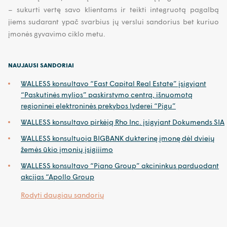
– sukurti vertę savo klientams ir teikti integruotą pagalbą
jiems sudarant ypač svarbius jų verslui sandorius bet kuriuo
įmonės gyvavimo ciklo metu.
NAUJAUSI SANDORIAI
WALLESS konsultavo “East Capital Real Estate” įsigyjant
“Paskutinės mylios” paskirstymo centrą, išnuomotą
regioninei elektroninės prekybos lyderei “Pigu”
WALLESS konsultavo pirkėją Rho Inc. įsigyjant Dokumends SIA
WALLESS konsultuoja BIGBANK dukterinę įmonę dėl dviejų
žemės ūkio įmonių įsigijimo
WALLESS konsultavo “Piano Group” akcininkus parduodant
akcijas “Apollo Group
Rodyti daugiau sandorių