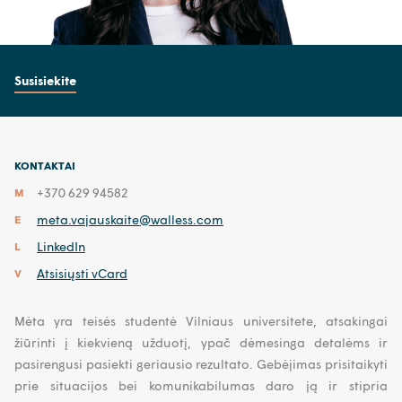
Susisiekite
KONTAKTAI
+370 629 94582
M
meta.vajauskaite@walless.com
E
LinkedIn
L
Atsisiųsti vCard
V
Mėta yra teisės studentė Vilniaus universitete, atsakingai
žiūrinti į kiekvieną užduotį, ypač dėmesinga detalėms ir
pasirengusi pasiekti geriausio rezultato. Gebėjimas prisitaikyti
prie situacijos bei komunikabilumas daro ją ir stipria