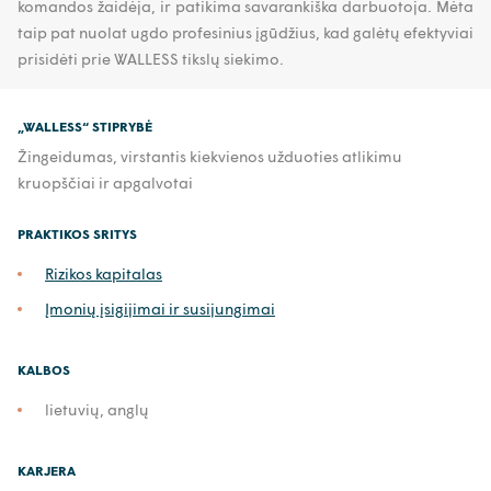
komandos žaidėja, ir patikima savarankiška darbuotoja. Mėta
taip pat nuolat ugdo profesinius įgūdžius, kad galėtų efektyviai
prisidėti prie WALLESS tikslų siekimo.
„WALLESS“ STIPRYBĖ
Žingeidumas, virstantis kiekvienos užduoties atlikimu
kruopščiai ir apgalvotai
PRAKTIKOS SRITYS
Rizikos kapitalas
Įmonių įsigijimai ir susijungimai
KALBOS
lietuvių, anglų
KARJERA