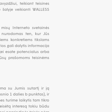
yzdžiui, teikiant teisines
e šalyje veikianti WALLESS
 misų Interneto svetainės
ai nurodomas ten, kur Jūs
iems konkretiems tikslams
ios gali dalytis informacija
 jei esate potencialus arba
 Jūsų prašomoms teisinėms
a su Jumis sutartį ir ją
nio 1 dalies b punktas), ir
mes turime laikytis tam tikro
 teisėtą interesą tokiu būdu
bei pagrindinės teisės nėra