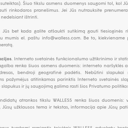
 suteiktas). Šiuo tikslu asmens duomenys saugomi tol, kol J
gauti rinkodaros pranešimus. Jei Jūs nutrauksite prenumerat
delsiant ištrinti.
Jūs bet kada galite atšaukti sutikimą gauti tiesioginės r
ę su mumis el. paštu info@walless.com. Be to, kiekviename
eratą.
kcijos
. Interneto svetainės funkcionalumo užtikrinimo ir stat
galba renka šiuos asmens duomenis: interneto naršyklės ar 
dresas, bendroji geografinė padėtis. Nebūtini slapukai 
s pažymėjus atitinkamas parinktis Interneto svetainės sla
lapukus ir jų saugojimą galima rasti šios Privatumo politikos
andidatų atrankos tikslu WALLESS renka šiuos duomenis: v
 Jūsų užklausos tema ir tekstas, informacija apie Jūsų patir
s tvarkomi remiantis teisėtais WALLESS advokatų kontor