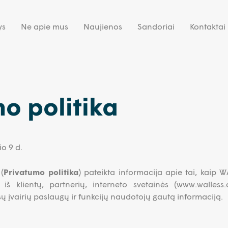
ys
Ne apie mus
Naujienos
Sandoriai
Kontaktai
o politika
o 9 d.
(
Privatumo politika
) pateikta informacija apie tai, kaip
o iš klientų, partnerių, interneto svetainės (www.walles
sų įvairių paslaugų ir funkcijų naudotojų gautą informaciją.