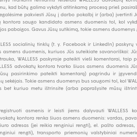
mu, kad būtų galima vykdyti atitinkamą procesą prieš pasirašan
lėsime pakviesti Jūsų į darbo pokalbį ir (arba) įvertint
ų kontora saugo kandidato asmens duomenis tol, kol vykd
 jos pabaigos. Gavus Jūsų sutikimą, tokie asmens duomenys g
LESS socialinių tinklų (t. y. Facebook ir LinkedIn) paskyrų
 asmens duomenis, kuriuos Jūs suteikiate savanoriškai: Jūsų
trauka, WALLESS paskyroje pateikti vieši komentarai, taip pa
ALLESS advokatų kontora tvarko šiuos asmens duomenis Jū
Jūsų pasirinkimo pateikti komentarą) pagrindu ir įgyven
sų sekėjais. Tokie asmens duomenys bus saugomi tol, kol WA
s bet kuriuo metu ištrinsite (arba paprašysite mūsų ištri
egistruoti asmenis ir leisti jiems dalyvauti WALLESS kon
okatų kontora renka šiuos asmens duomenis: vardas, pavard
uro adresas (jei reikia renginiui rengti), el. pašto adresas
renginiui rengti), transporto priemonių valstybiniai numeri