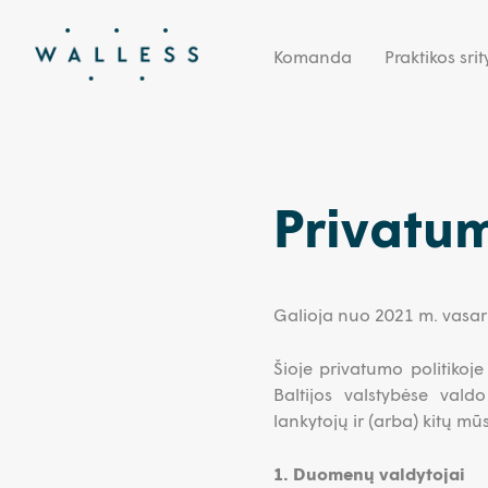
Komanda
Praktikos srit
Privatum
Galioja nuo 2021 m. vasari
Šioje privatumo politikoje 
Baltijos valstybėse vald
lankytojų ir (arba) kitų mū
1. Duomenų valdytojai