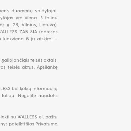
smens duomenų valdytojai.
ytojas yra viena iš toliau
 g. 23, Vilnius, Lietuva),
r WALLESS ZAB SIA (adresas
o kiekviena iš jų atskirai –
aliojančiais teisės aktais,
s teisės aktus. Apsilankę
LESS bet kokią informaciją
oliau. Negalite naudotis
siekti su WALLESS el. paštu
ys pateikti šios Privatumo