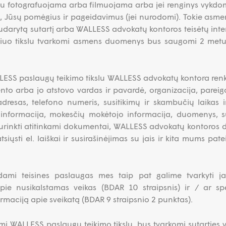
etu fotografuojama arba filmuojama arba jei renginys vykdom
s, Jūsų pomėgius ir pageidavimus (jei nurodomi). Tokie as
 sudarytą sutartį arba WALLESS advokatų kontoros teisėtų inte
Šiuo tikslu tvarkomi asmens duomenys bus saugomi 2 metu
LESS paslaugų teikimo tikslu WALLESS advokatų kontora re
ento arba jo atstovo vardas ir pavardė, organizacija, parei
adresas, telefono numeris, susitikimų ir skambučių laikas 
 informacija, mokesčių mokėtojo informacija, duomenys, su
 surinkti atitinkami dokumentai, WALLESS advokatų kontoro
iųsti el. laiškai ir susirašinėjimas su jais ir kita mums pate
ikdami teisines paslaugas mes taip pat galime tvarkyti 
apie nusikalstamas veikas (BDAR 10 straipsnis) ir / ar sp
rmaciją apie sveikatą (BDAR 9 straipsnio 2 punktas).
 WALLESS paslaugų teikimo tikslu, bus tvarkomi sutarties 