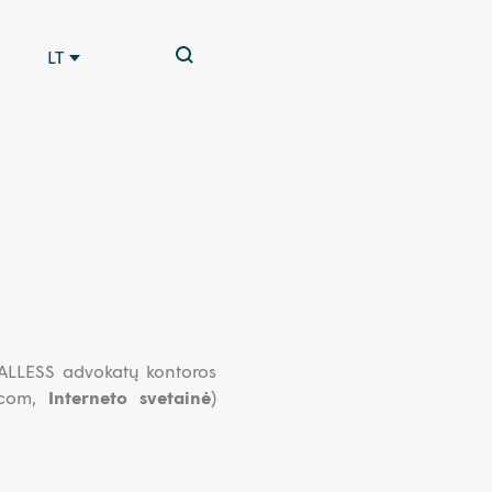
LT
 WALLESS advokatų kontoros
s.com,
Interneto svetainė
)