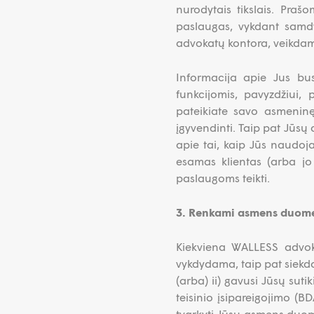
nurodytais tikslais. Praš
paslaugas, vykdant samdym
advokatų kontora, veikdam
Informacija apie Jus bus
funkcijomis, pavyzdžiui,
pateikiate savo asmeninę
įgyvendinti. Taip pat Jūsų 
apie tai, kaip Jūs naudoja
esamas klientas (arba jo
paslaugoms teikti.
3. Renkami asmens duomeny
Kiekviena WALLESS advok
vykdydama, taip pat siekda
(arba) ii) gavusi Jūsų sutik
teisinio įsipareigojimo (BD
tvarkyti Jūsų asmens duome