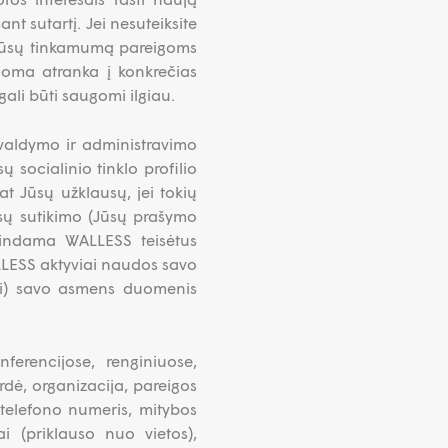
t sutartį. Jei nesuteiksite
i Jūsų tinkamumą pareigoms
oma atranka į konkrečias
ali būti saugomi ilgiau.
 valdymo ir administravimo
 socialinio tinklo profilio
t Jūsų užklausų, jei tokių
sų sutikimo (Jūsų prašymo
dindama WALLESS teisėtus
LLESS aktyviai naudos savo
nti) savo asmens duomenis
ferencijose, renginiuose,
ė, organizacija, pareigos
, telefono numeris, mitybos
ai (priklauso nuo vietos),