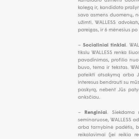
kolegą ir, kandidato prašy
savo asmens duomenų, nega
užimti. WALLESS advokat
pareigas, ir 6 mėnesius po
–
Socialiniai tinklai
. WAL
tikslu WALLESS renka šiuos
pavadinimas, profilio nuo
buvo, tema ir tekstas. W
pateikti atsakymą arba 
interesus bendrauti su mū
paskyrą, nebent Jūs paty
anksčiau.
–
Renginiai
. Siekdama r
seminaruose, WALLESS adv
arba tarnybinė padėtis, bi
reikalavimai (jei reikia 