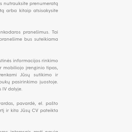
ūs nutrauksite prenumeratą
ą arba kitaip atsisakysite
inkodaros pranešimus. Tai
 pranešime bus suteikiama
istinės informacijos rinkimo
mobiliojo įrenginio tipas,
renkami Jūsų sutikimo ir
pukų pasirinkimo juostoje.
 IV dalyje.
ardas, pavardė, el. pašto
tį ir kita Jūsų CV pateikta
os interesais rasti naują