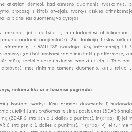
ome atkreipti dėmesį, kad asmens duomenis, tvarkomus, pav
o procesą ir kitais atvejais, tvarkys atskira atitinkamoj
a kaip atskiras duomenų valdytojas.
 renkama, jei pateiksite ją naudodamiesi atitinkamomis
 prenumeruodami naujienlaiškį. Šių funkcijų tikslas aiški
 informaciją, ir WALLESS naudoja Jūsų informaciją tik š
duomenys gali būti renkami socialinių tinklų platformose, kur
tės mūsų socialiniuose tinkluose pateiktu turiniu. Taip pat
 atstovas), mes rinksime asmens duomenis, kurių reikia
s, rinkimo tikslai ir teisiniai pagrindai
atų kontora tvarkys Jūsų asmens duomenis: i) sudarydam
ma suteikti Jums prašomas teisines paslaugas (BDAR 6 straips
imą (BDAR 6 straipsnio 1 dalies a punktas), ir (arba) iii) jei 
AR 6 straipsnio 1 dalies c punktas), ir (arba) iv) jei turime
nis (BDAR 6 straipsnio 1 dalies f punktas), ir Jūsų interesai 