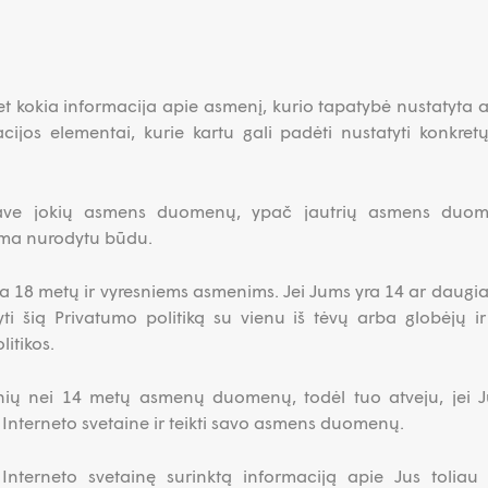
 kokia informacija apie asmenį, kurio tapatybė nustatyta 
macijos elementai, kurie kartu gali padėti nustatyti konkre
save jokių asmens duomenų, ypač jautrių asmens duomen
ma nurodytu būdu.
rta 18 metų ir vyresniems asmenims. Jei Jums yra 14 ar daugi
ti šią Privatumo politiką su vienu iš tėvų arba globėjų ir į
litikos.
ių nei 14 metų asmenų duomenų, todėl tuo atveju, jei 
Interneto svetaine ir teikti savo asmens duomenų.
nterneto svetainę surinktą informaciją apie Jus toliau š