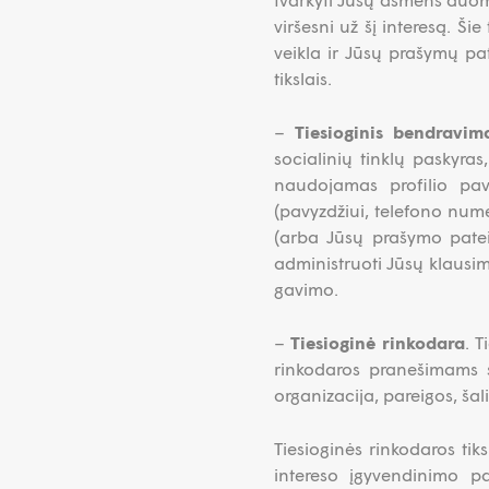
viršesni už šį interesą. Š
veikla ir Jūsų prašymų p
tikslais.
–
Tiesioginis bendravim
socialinių tinklų paskyr
naudojamas profilio pava
(pavyzdžiui, telefono num
(arba Jūsų prašymo pateik
administruoti Jūsų klausi
gavimo.
–
Tiesioginė rinkodara
. T
rinkodaros pranešimams s
organizacija, pareigos, ša
Tiesioginės rinkodaros ti
intereso įgyvendinimo p