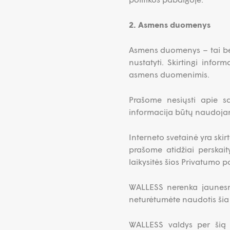
2. Asmens duomenys
Asmens duomenys – tai bet
nustatyti. Skirtingi infor
asmens duomenimis.
Prašome nesiųsti apie 
informacija būtų naudoja
Interneto svetainė yra ski
prašome atidžiai perskaity
laikysitės šios Privatumo po
WALLESS nerenka jaunesn
neturėtumėte naudotis šia 
WALLESS valdys per šią I