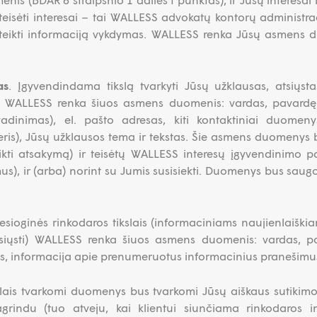
ie teisėti interesai – tai WALLESS advokatų kontorų administra
ateikti informaciją vykdymas. WALLESS renka Jūsų asmens d
as
. Įgyvendindama tikslą tvarkyti Jūsų užklausas, atsiųst
as, WALLESS renka šiuos asmens duomenis: vardas, pavardę 
dinimas), el. pašto adresas, kiti kontaktiniai duomeny
eris), Jūsų užklausos tema ir tekstas. Šie asmens duomenys 
ti atsakymą) ir teisėtų WALLESS interesų įgyvendinimo pag
mus), ir (arba) norint su Jumis susisiekti. Duomenys bus sau
iesioginės rinkodaros tikslais (informaciniams naujienlaiškia
iųsti) WALLESS renka šiuos asmens duomenis: vardas, pa
lis, informacija apie prenumeruotus informacinius pranešimus 
kslais tvarkomi duomenys bus tvarkomi Jūsų aiškaus sutikimo
agrindu (tuo atveju, kai klientui siunčiama rinkodaros 