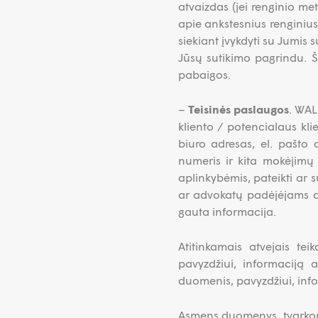
atvaizdas (jei renginio m
apie ankstesnius renginiu
siekiant įvykdyti su Jumis
Jūsų sutikimo pagrindu. 
pabaigos.
–
Teisinės paslaugos
. WAL
kliento / potencialaus kli
biuro adresas, el. pašto 
numeris ir kita mokėjimų
aplinkybėmis, pateikti ar
ar advokatų padėjėjams ats
gauta informacija.
Atitinkamais atvejais te
pavyzdžiui, informaciją 
duomenis, pavyzdžiui, info
Asmens duomenys, tvarkomi