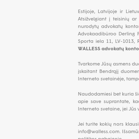
Estijoje, Latvijoje ir L
Atsižvelgiant į teisinių 
nurodytų advokatų kont
Advokaadibüroo Derling Pr
Sporta iela 11, LV-1013, 
WALLESS advokatų konto
Tvarkome Jūsų asmens duome
įskaitant Bendrąjį duom
Interneto svetainėje, tampa
Naudodamiesi bet kuria ši
apie save suprantate, k
Interneto svetaine, jei Jūs 
Jei turite kokių nors klau
info@walless.com. Išsamūs
politikos pabaigoje.