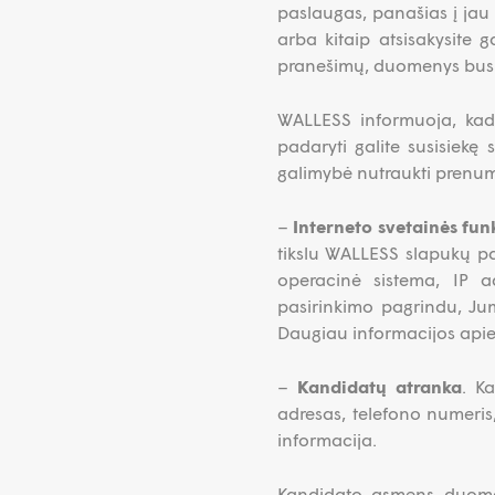
paslaugas, panašias į jau
arba kitaip atsisakysite 
pranešimų, duomenys bus ne
WALLESS informuoja, kad 
padaryti galite susisiek
galimybė nutraukti prenum
–
Interneto svetainės fun
tikslu WALLESS slapukų pa
operacinė sistema, IP a
pasirinkimo pagrindu, Jum
Daugiau informacijos apie s
–
Kandidatų atranka
. K
adresas, telefono numeris,
informacija.
Kandidato asmens duomeny