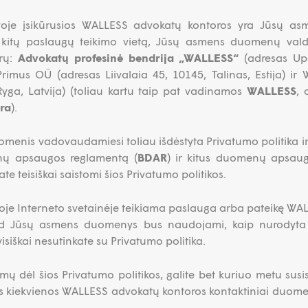
ietuvoje įsikūrusios WALLESS advokatų kontoros yra Jūsų a
ar kitų paslaugų teikimo vietą, Jūsų asmens duomenų vald
orų:
Advokatų profesinė bendrija „WALLESS“
(adresas Upės
imus OÜ (adresas Liivalaia 45, 10145, Talinas, Estija) i
Ryga, Latvija) (toliau kartu taip pat vadinamos
WALLESS
, 
ra
).
nis vadovaudamiesi toliau išdėstyta Privatumo politika ir g
enų apsaugos reglamentą (
BDAR
) ir kitus duomenų apsaugo
te teisiškai saistomi šios Privatumo politikos.
oje Interneto svetainėje teikiama paslauga arba pateikę WAL
ad Jūsų asmens duomenys bus naudojami, kaip nurodyta t
visiškai nesutinkate su Privatumo politika.
simų dėl šios Privatumo politikos, galite bet kuriuo metu susi
 kiekvienos WALLESS advokatų kontoros kontaktiniai duomen