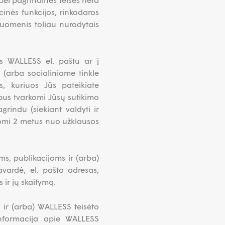
cinės funkcijos, rinkodaros
uomenis toliau nurodytais
as WALLESS el. paštu ar į
(arba socialiniame tinkle
s, kuriuos Jūs pateikiate
bus tvarkomi Jūsų sutikimo
rindu (siekiant valdyti ir
gomi 2 metus nuo užklausos
ms, publikacijoms ir (arba)
vardė, el. pašto adresas,
ir jų skaitymą.
 ir (arba) WALLESS teisėto
informacija apie WALLESS