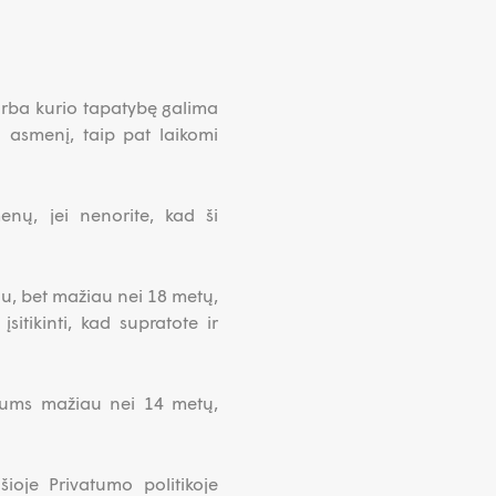
arba kurio tapatybę galima
tų asmenį, taip pat laikomi
ų, jei nenorite, kad ši
au, bet mažiau nei 18 metų,
sitikinti, kad supratote ir
Jums mažiau nei 14 metų,
ioje Privatumo politikoje