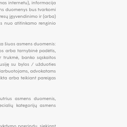
as internetu), informacija
mens duomenys bus tvarkomi
resų įgyvendinimo ir (arba)
s nuo atitinkamo renginio
nka šiuos asmens duomenis:
gos arba tarnybinė padėtis,
ir trukmė, banko sąskaitos
siję su bylos / užduoties
s darbuotojams, advokatams
ikta arba teikiant pareigas
jautrius asmens duomenis,
ecialių kategorijų asmens
vykdymo pagrindu, siekiant