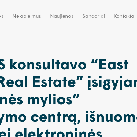
ys
Ne apie mus
Naujienos
Sandoriai
Kontaktai
 konsultavo “East
Real Estate” įsigyja
nės mylios”
tymo centrą, išnuom
ei elektroninės