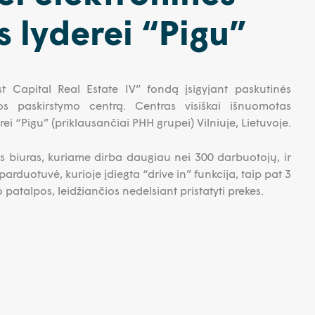
 lyderei “Pigu”
 Capital Real Estate IV” fondą įsigyjant paskutinės
os paskirstymo centrą. Centras visiškai išnuomotas
rei “Pigu” (priklausančiai PHH grupei) Vilniuje, Lietuvoje.
os biuras, kuriame dirba daugiau nei 300 darbuotojų, ir
parduotuvė, kurioje įdiegta “drive in” funkcija, taip pat 3
patalpos, leidžiančios nedelsiant pristatyti prekes.