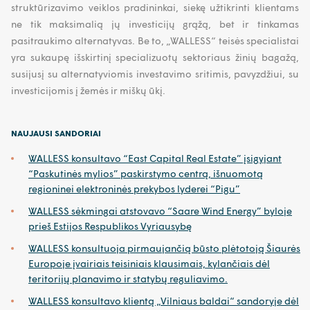
struktūrizavimo veiklos pradininkai, siekę užtikrinti klientams
ne tik maksimalią jų investicijų grąžą, bet ir tinkamas
pasitraukimo alternatyvas. Be to, „WALLESS“ teisės specialistai
yra sukaupę išskirtinį specializuotų sektoriaus žinių bagažą,
susijusį su alternatyviomis investavimo sritimis, pavyzdžiui, su
investicijomis į žemės ir miškų ūkį.
NAUJAUSI SANDORIAI
WALLESS konsultavo “East Capital Real Estate” įsigyjant
“Paskutinės mylios” paskirstymo centrą, išnuomotą
regioninei elektroninės prekybos lyderei “Pigu”
WALLESS sėkmingai atstovavo “Saare Wind Energy” byloje
prieš Estijos Respublikos Vyriausybę
WALLESS konsultuoja pirmaujančią būsto plėtotoją Šiaurės
Europoje įvairiais teisiniais klausimais, kylančiais dėl
teritorijų planavimo ir statybų reguliavimo.
WALLESS konsultavo klientą „Vilniaus baldai“ sandoryje dėl