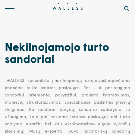
Nekilnojamojo turto
sandoriai
„WALLESS“ specialistai į nekilnojamąjį turtą investuojančioms
įmonėms teikia įvairias paslaugas. Tai – ir pasirengimo
sandoriui priemonės, pavyzdžiui, projekto finansavimas,
mokesčių struktūrizavimas, specialiosios paskirties įmonių
steigimas. Be sandorio derybų, sandorio sudarymo, jo
užbaigimo, taip pat teikiame teisines paslaugas dėl turto
valdymo sutarčių bei kitų eksploatavimo eigoje kylančių
klausimų. Mūsų ekspertai buvo novatoriškų sandorių