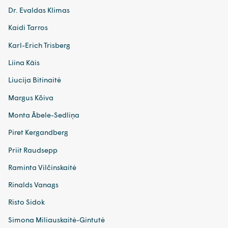
Dr. Evaldas Klimas
Kaidi Tarros
Karl-Erich Trisberg
Liina Käis
Liucija Bitinaitė
Margus Kõiva
Monta Ābele-Sedliņa
Piret Kergandberg
Priit Raudsepp
Raminta Vilčinskaitė
Rinalds Vanags
Risto Sidok
Simona Miliauskaitė-Gintutė