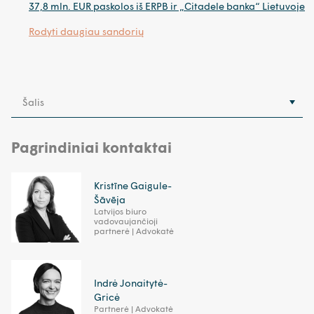
37,8 mln. EUR paskolos iš ERPB ir „Citadele banka“ Lietuvoje
Rodyti daugiau sandorių
Šalis
Pagrindiniai kontaktai
Kristīne Gaigule-
Šāvēja
Latvijos biuro
vadovaujančioji
partnerė | Advokatė
Indrė Jonaitytė-
Gricė
Partnerė | Advokatė