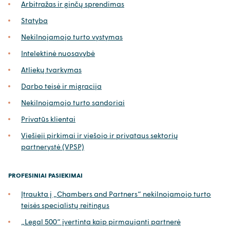
Arbitražas ir ginčų sprendimas
Statyba
Nekilnojamojo turto vystymas
Intelektinė nuosavybė
Atliekų tvarkymas
Darbo teisė ir migracija
Nekilnojamojo turto sandoriai
Privatūs klientai
Viešieji pirkimai ir viešojo ir privataus sektorių
partnerystė (VPSP)
PROFESINIAI PASIEKIMAI
Įtraukta į „Chambers and Partners“ nekilnojamojo turto
teisės specialistų reitingus
„Legal 500“ įvertinta kaip pirmaujanti partnerė