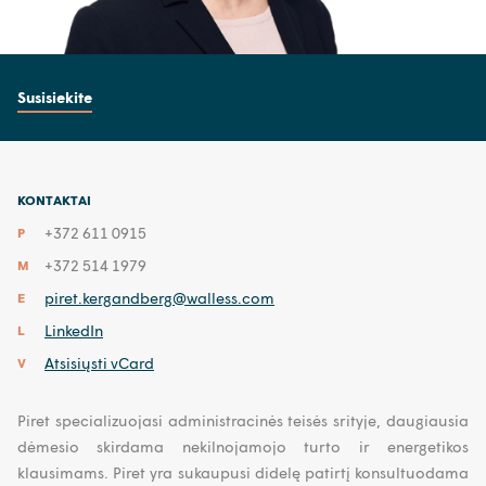
Susisiekite
KONTAKTAI
+372 611 0915
P
+372 514 1979
M
piret.kergandberg@walless.com
E
LinkedIn
L
Atsisiųsti vCard
V
Piret specializuojasi administracinės teisės srityje, daugiausia
dėmesio skirdama nekilnojamojo turto ir energetikos
klausimams. Piret yra sukaupusi didelę patirtį konsultuodama