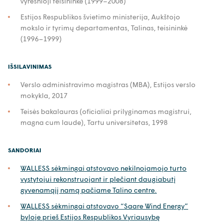
vyresnioji teisininkė (1999–2008)
Estijos Respublikos švietimo ministerija, Aukštojo
mokslo ir tyrimų departamentas, Talinas, teisininkė
(1996–1999)
IŠSILAVINIMAS
Verslo administravimo magistras (MBA), Estijos verslo
mokykla, 2017
Teisės bakalauras (oficialiai prilyginamas magistrui,
magna cum laude), Tartu universitetas, 1998
SANDORIAI
WALLESS sėkmingai atstovavo nekilnojamojo turto
vystytojui rekonstruojant ir plečiant daugiabutį
gyvenamąjį namą pačiame Talino centre.
WALLESS sėkmingai atstovavo “Saare Wind Energy”
byloje prieš Estijos Respublikos Vyriausybę