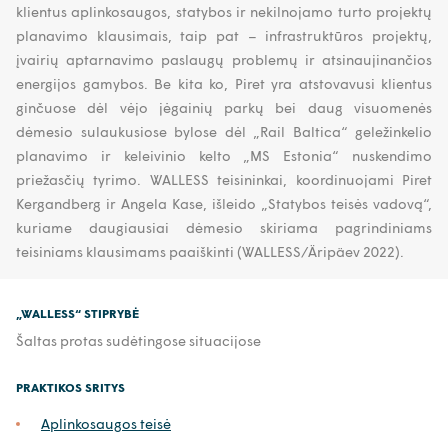
klientus aplinkosaugos, statybos ir nekilnojamo turto projektų
planavimo klausimais, taip pat – infrastruktūros projektų,
įvairių aptarnavimo paslaugų problemų ir atsinaujinančios
energijos gamybos. Be kita ko, Piret yra atstovavusi klientus
ginčuose dėl vėjo jėgainių parkų bei daug visuomenės
dėmesio sulaukusiose bylose dėl „Rail Baltica“ geležinkelio
planavimo ir keleivinio kelto „MS Estonia“ nuskendimo
priežasčių tyrimo. WALLESS teisininkai, koordinuojami Piret
Kergandberg ir Angela Kase, išleido „Statybos teisės vadovą“,
kuriame daugiausiai dėmesio skiriama pagrindiniams
teisiniams klausimams paaiškinti (WALLESS/Äripäev 2022).
„WALLESS“ STIPRYBĖ
Šaltas protas sudėtingose situacijose
PRAKTIKOS SRITYS
Aplinkosaugos teisė