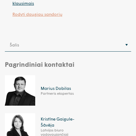
klausimais
Rodyti daugiau sandorių
Šalis
Pagrindiniai kontaktai
Marius Dobilas
Partneris ekspertas
Kristīne Gaigule-
Šāvēja
Latvijos biuro
vadovaujančioji