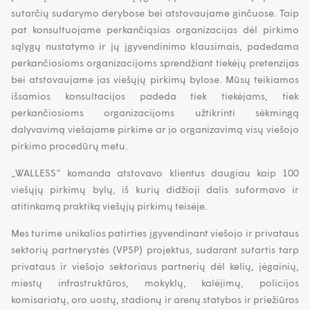
sutarčių sudarymo derybose bei atstovaujame ginčuose. Taip
pat konsultuojame perkančiąsias organizacijas dėl pirkimo
sąlygų nustatymo ir jų įgyvendinimo klausimais, padedama
perkančiosioms organizacijoms sprendžiant tiekėjų pretenzijas
bei atstovaujame jas viešųjų pirkimų bylose. Mūsų teikiamos
išsamios konsultacijos padeda tiek tiekėjams, tiek
perkančiosioms organizacijoms užtikrinti sėkmingą
dalyvavimą viešajame pirkime ar jo organizavimą visų viešojo
pirkimo procedūrų metu.
„WALLESS“ komanda atstovavo klientus daugiau kaip 100
viešųjų pirkimų bylų, iš kurių didžioji dalis suformavo ir
atitinkamą praktiką viešųjų pirkimų teisėje.
Mes turime unikalios patirties įgyvendinant viešojo ir privataus
sektorių partnerystės (VPSP) projektus, sudarant sutartis tarp
privataus ir viešojo sektoriaus partnerių dėl kelių, jėgainių,
miestų infrastruktūros, mokyklų, kalėjimų, policijos
komisariatų, oro uostų, stadionų ir arenų statybos ir priežiūros