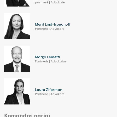
partnerė | Advokatė
Merit Lind-Tsoganoff
Partnerė | Advokatė
Margo Lemetti
Partneris | Advokatas
Laura Ziferman
Partnerė | Advokatė
Komandos nariai