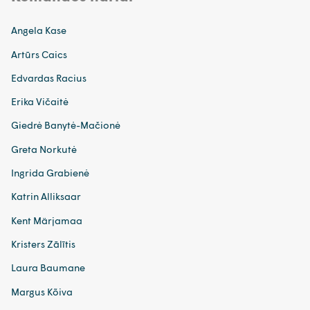
Angela Kase
Artūrs Caics
Edvardas Racius
Erika Vičaitė
Giedrė Banytė-Mačionė
Greta Norkutė
Ingrida Grabienė
Katrin Alliksaar
Kent Märjamaa
Kristers Zālītis
Laura Baumane
Margus Kõiva