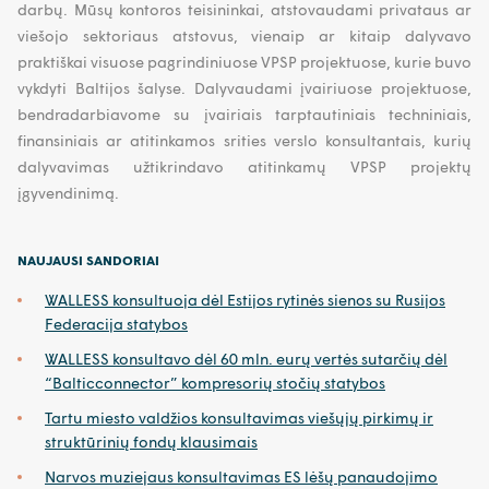
darbų. Mūsų kontoros teisininkai, atstovaudami privataus ar
viešojo sektoriaus atstovus, vienaip ar kitaip dalyvavo
praktiškai visuose pagrindiniuose VPSP projektuose, kurie buvo
vykdyti Baltijos šalyse. Dalyvaudami įvairiuose projektuose,
bendradarbiavome su įvairiais tarptautiniais techniniais,
finansiniais ar atitinkamos srities verslo konsultantais, kurių
dalyvavimas užtikrindavo atitinkamų VPSP projektų
įgyvendinimą.
NAUJAUSI SANDORIAI
WALLESS konsultuoja dėl Estijos rytinės sienos su Rusijos
Federacija statybos
WALLESS konsultavo dėl 60 mln. eurų vertės sutarčių dėl
“Balticconnector” kompresorių stočių statybos
Tartu miesto valdžios konsultavimas viešųjų pirkimų ir
struktūrinių fondų klausimais
Narvos muziejaus konsultavimas ES lėšų panaudojimo