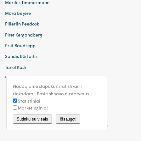
Mariliis Timmermann
Māra Beķere
Pilleriin Peedosk
Piret Kergandberg
Priit Raudsepp
Sandis Bērtaitis
Tanel Kask
Vygintas Kuprys
Naudojame slapukus statistikai ir
rinkodarai. Pasirink savo nustatymus.
Statistiniai
Marketinginiai
lithuania@walless.com
Sutinku su visais
Išsaugoti
Privatumo politika
Bendrosios sąlygos
© 2026 WALLESS