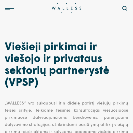
Viešieji pirkimai ir
viešojo ir privataus
sektorių partnerystė
(VPSP)
„WALLESS“ yra sukaupusi itin didelę patirtį viešųjų pirkimų
teisės srityje. Teikiame teisines konsultacijas viešuosiuose
pirkimuose dalyvaujančioms bendrovėms, parengdami
dalyvavimo strategijas, užtikrindami pasiūlymų atitiktį viešųjų
pirkimų teisės aktams ir sąlygoms, padedame viešojo pirkimo