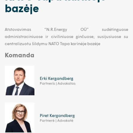
bazėje
Atstovavimas “N.R.Energy OÜ” sudėtinguose
administraciniuose ir civiliniuose ginčuose, susijusiuose su
centralizuotu šildymu NATO Tapa karinėje bazėje
Komanda
Erki Kergandberg
Partneris | Advokatas
Piret Kergandberg
Partnerė | Advokatė