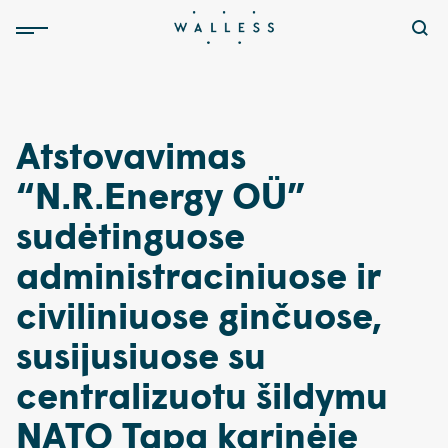
Atstovavimas
“N.R.Energy OÜ”
sudėtinguose
administraciniuose ir
civiliniuose ginčuose,
susijusiuose su
centralizuotu šildymu
NATO Tapa karinėje