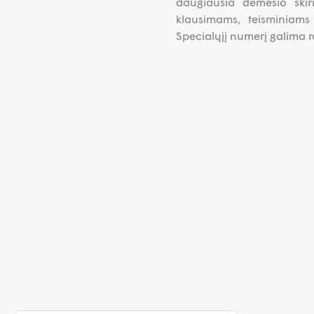
daugiausia dėmesio skir
klausimams, teisminiams
Specialųjį numerį galima ra