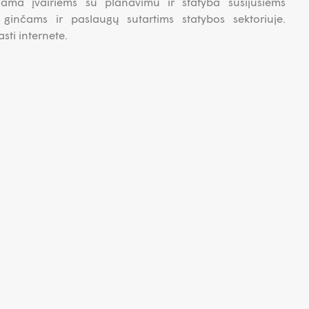
iama įvairiems su planavimu ir statyba susijusiems
 ginčams ir paslaugų sutartims statybos sektoriuje.
sti internete.