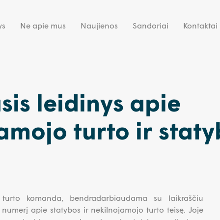
ys
Ne apie mus
Naujienos
Sandoriai
Kontaktai
sis leidinys apie
amojo turto ir stat
 turto komanda, bendradarbiaudama su laikraščiu
ų numerį apie statybos ir nekilnojamojo turto teisę. Joje