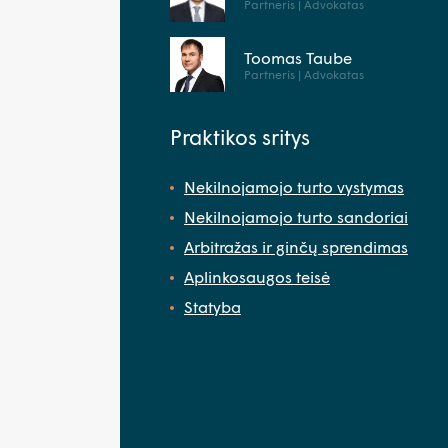
Partneris | Advokatas
Toomas Taube
Partneris | Advokatas
Praktikos sritys
Nekilnojamojo turto vystymas
Nekilnojamojo turto sandoriai
Arbitražas ir ginčų sprendimas
Aplinkosaugos teisė
Statyba