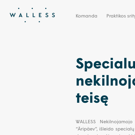
Komanda
Praktikos srit
Specialu
nekilnoj
teisę
WALLESS Nekilnojamojo
“Äripäev”, išleido special