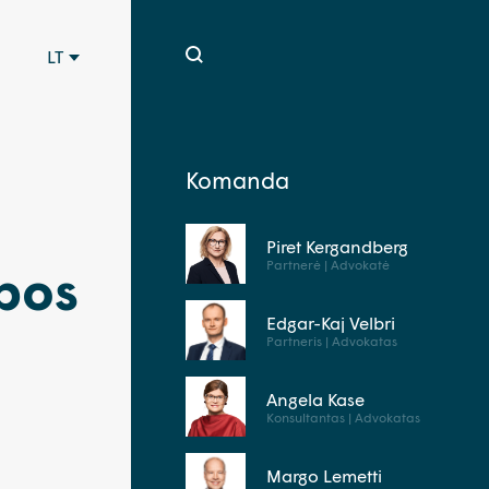
LT
Komanda
Piret Kergandberg
Partnerė | Advokatė
ybos
Edgar-Kaj Velbri
Partneris | Advokatas
Angela Kase
Konsultantas | Advokatas
Margo Lemetti