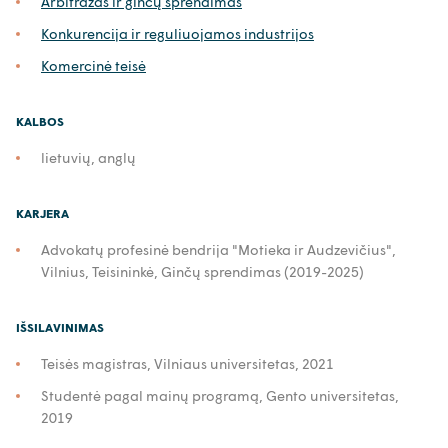
Arbitražas ir ginčų sprendimas
Konkurencija ir reguliuojamos industrijos
Komercinė teisė
KALBOS
lietuvių, anglų
KARJERA
Advokatų profesinė bendrija "Motieka ir Audzevičius",
Vilnius, Teisininkė, Ginčų sprendimas (2019-2025)
IŠSILAVINIMAS
Teisės magistras, Vilniaus universitetas, 2021
Studentė pagal mainų programą, Gento universitetas,
2019