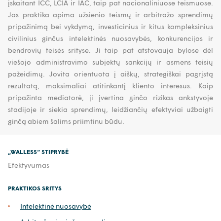
įskaitant ICC, LCIA ir IAC, taip pat nacionaliniuose teismuose.
Jos praktika apima užsienio teismų ir arbitražo sprendimų
pripažinimą bei vykdymą, investicinius ir kitus kompleksinius
civilinius ginčus intelektinės nuosavybės, konkurencijos ir
bendrovių teisės srityse. Ji taip pat atstovauja bylose dėl
viešojo administravimo subjektų sankcijų ir asmens teisių
pažeidimų. Jovita orientuota į aiškų, strategiškai pagrįstą
rezultatą, maksimaliai atitinkantį kliento interesus. Kaip
pripažinta mediatorė, ji įvertina ginčo rizikas ankstyvoje
stadijoje ir siekia sprendimų, leidžiančių efektyviai užbaigti
ginčą abiem šalims priimtinu būdu.
„WALLESS“ STIPRYBĖ
Efektyvumas
PRAKTIKOS SRITYS
Intelektinė nuosavybė