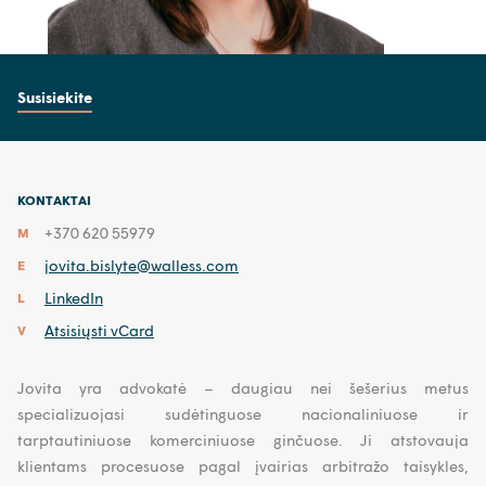
Susisiekite
KONTAKTAI
+370 620 55979
M
jovita.bislyte@walless.com
E
LinkedIn
L
Atsisiųsti vCard
V
Jovita yra advokatė – daugiau nei šešerius metus
specializuojasi sudėtinguose nacionaliniuose ir
tarptautiniuose komerciniuose ginčuose. Ji atstovauja
klientams procesuose pagal įvairias arbitražo taisykles,