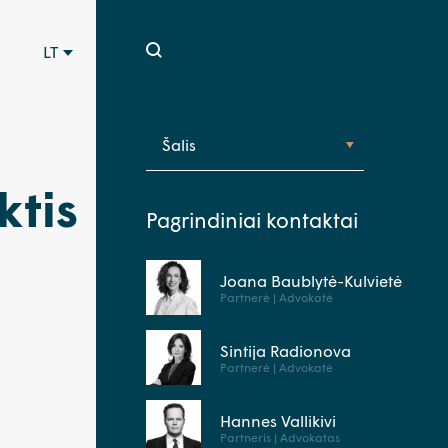
LT
Šalis
ktis
Pagrindiniai kontaktai
Joana Baublytė-Kulvietė
Partnerė | Advokatė
Sintija Radionova
Partnerė | Advokatė
Hannes Vallikivi
Partneris | Advokatas