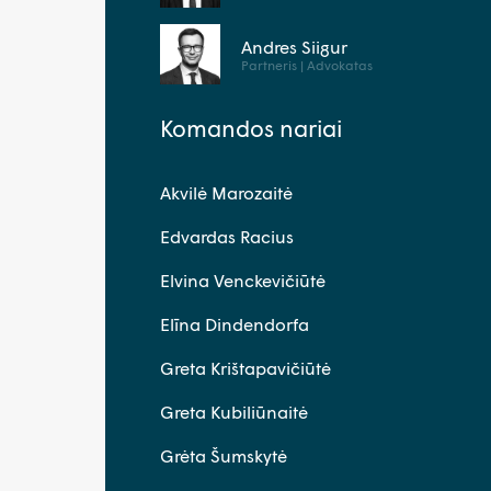
Andres Siigur
Partneris | Advokatas
Komandos nariai
Akvilė Marozaitė
Edvardas Racius
Elvina Venckevičiūtė
Elīna Dindendorfa
Greta Krištapavičiūtė
Greta Kubiliūnaitė
Grėta Šumskytė