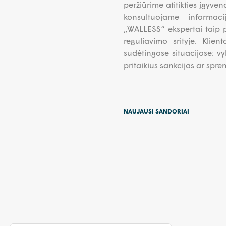
peržiūrime atitikties įgyve
konsultuojame informaci
„WALLESS“ ekspertai taip p
reguliavimo srityje. Klie
sudėtingose situacijose: vy
pritaikius sankcijas ar spre
NAUJAUSI SANDORIAI