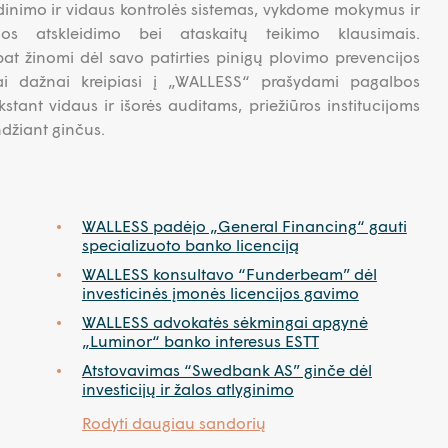
ndinimo ir vidaus kontrolės sistemas, vykdome mokymus ir
jos atskleidimo bei ataskaitų teikimo klausimais.
at žinomi dėl savo patirties pinigų plovimo prevencijos
ntai dažnai kreipiasi į „WALLESS“ prašydami pagalbos
kstant vidaus ir išorės auditams, priežiūros institucijoms
ndžiant ginčus.
WALLESS padėjo „General Financing“ gauti
specializuoto banko licenciją
WALLESS konsultavo “Funderbeam” dėl
investicinės įmonės licencijos gavimo
WALLESS advokatės sėkmingai apgynė
„Luminor“ banko interesus ESTT
Atstovavimas “Swedbank AS” ginče dėl
investicijų ir žalos atlyginimo
Rodyti daugiau sandorių