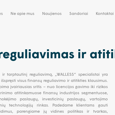
ys
Ne apie mus
Naujienos
Sandoriai
Kontaktai
eguliavimas ir atiti
 ir tarptautinį reguliavimą, „WALLESS“ specialistai yra
šspręsti visus finansų reguliavimo ir atitikties klausimus.
apima įvairiausias sritis – nuo licencijos gavimo iki rizikos
ikrinimo atitinkamuose finansų industrijos segmentuose,
 mokėjimo paslaugų, investicinių paslaugų, vartojimo
inių technologijų rinkas. Padedame klientams gauti
eidimus, parengiame jų vidines politikas ir tvarkas,