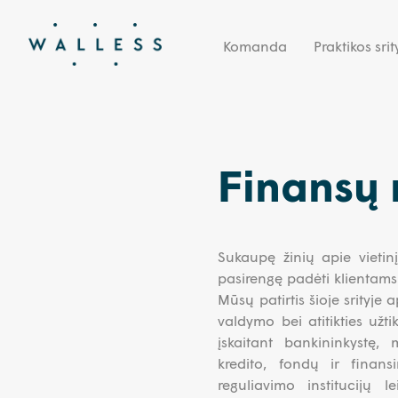
Komanda
Praktikos srit
Finansų r
Sukaupę žinių apie vietinį
pasirengę padėti klientams i
Mūsų patirtis šioje srityje 
valdymo bei atitikties užt
įskaitant bankininkystę,
kredito, fondų ir finans
reguliavimo institucijų l