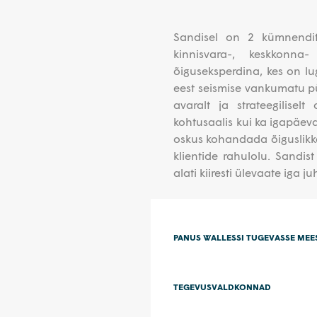
Sandisel on 2 kümnendit 
kinnisvara-, keskkonna
õiguseksperdina, kes on lu
eest seismise vankumatu 
avaralt ja strateegilisel
kohtusaalis kui ka igapäeva
oskus kohandada õiguslikke
klientide rahulolu. Sandis
alati kiiresti ülevaate iga 
PANUS WALLESSI TUGEVASSE ME
TEGEVUSVALDKONNAD