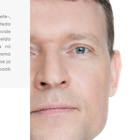
ete-,
teda
uvide
õelda
a nii
 tema
se ja
 saab