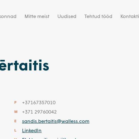
dkonnad
Mitte meist
Uudised
Tehtud tööd
Kontakt
ērtaitis
+37167357010
P
+371 29760042
M
sandis.bertaitis@walless.com
E
LinkedIn
L