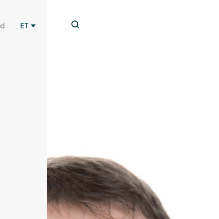
id
ET