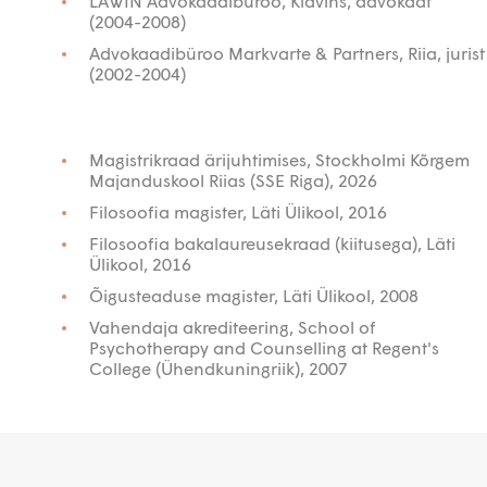
LAWIN Advokaadibüroo, Klavins, advokaat
(2004-2008)
Advokaadibüroo Markvarte & Partners, Riia, jurist
(2002-2004)
Magistrikraad ärijuhtimises, Stockholmi Kõrgem
Majanduskool Riias (SSE Riga), 2026
Filosoofia magister, Läti Ülikool, 2016
Filosoofia bakalaureusekraad (kiitusega), Läti
Ülikool, 2016
Õigusteaduse magister, Läti Ülikool, 2008
Vahendaja akrediteering, School of
Psychotherapy and Counselling at Regent's
College (Ühendkuningriik), 2007