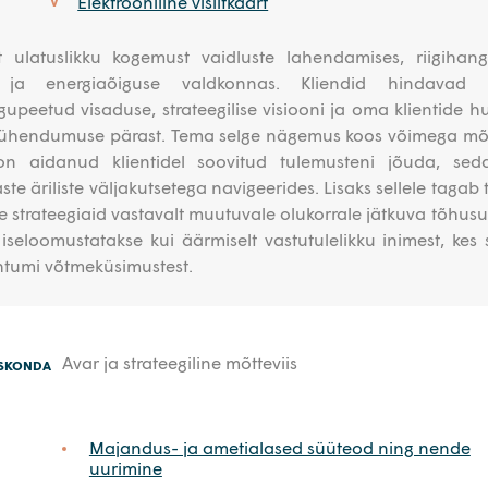
Elektrooniline visiitkaart
V
ulatuslikku kogemust vaidluste lahendamises, riigihang
- ja energiaõiguse valdkonnas. Kliendid hindavad 
gupeetud visaduse, strateegilise visiooni ja oma klientide h
pühendumuse pärast. Tema selge nägemus koos võimega m
t on aidanud klientidel soovitud tulemusteni jõuda, sed
ste äriliste väljakutsetega navigeerides. Lisaks sellele tagab
 strateegiaid vastavalt muutuvale olukorrale jätkuva tõhusu
t iseloomustatakse kui äärmiselt vastutulelikku inimest, kes
juhtumi võtmeküsimustest.
Avar ja strateegiline mõtteviis
ESKONDA
Majandus- ja ametialased süüteod ning nende
uurimine