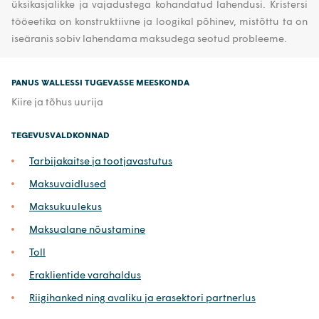
üksikasjalikke ja vajadustega kohandatud lahendusi. Kristersi
tööeetika on konstruktiivne ja loogikal põhinev, mistõttu ta on
iseäranis sobiv lahendama maksudega seotud probleeme.
PANUS WALLESSI TUGEVASSE MEESKONDA
Kiire ja tõhus uurija
TEGEVUSVALDKONNAD
Tarbijakaitse ja tootjavastutus
Maksuvaidlused
Maksukuulekus
Maksualane nõustamine
Toll
Eraklientide varahaldus
Riigihanked ning avaliku ja erasektori partnerlus