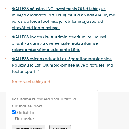
WALLESS nõustas JNG Investments OÜ-d tehingus,
millega omandati Tartu hulgimüüja AS Balt-Hellin, mis
varustab toidu tootmise ja töötlemisega seotud
ettevõtteid toorainetega.
WALLESS koostas kultuuriministeeriumi tellimusel
õigusliku uuringu digiteenuste maksustamise
rakendamise võimaluste kohta Lätis
WALLESS esindas edukalt Läti Spordiföderatsioonide
Nõukogu ja Läti Olümpiakomitee huve algatuses “Ma
toetan sporti!”
Näita veel tehinguid
Kasutame küpsiseid analüütika ja
turunduse jaoks.
Statistika
Turundus
estonia@walless.com