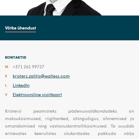
Võtke ühendust
KONTAKTID
+371 261 99727
M
kristers.zalitis@walless.com
E
LinkedIn
L
Elektrooniline visiitkaart
V
Kristersi peamisteks pädevusvaldkondadeks on
maksuküsimused, riigihanked, ühinguõigus, ühinemised ja
omandamised ning vastavuskontrolliküsimused. Ta suudab
erinevates keerulistes olukordades pakkuda välja