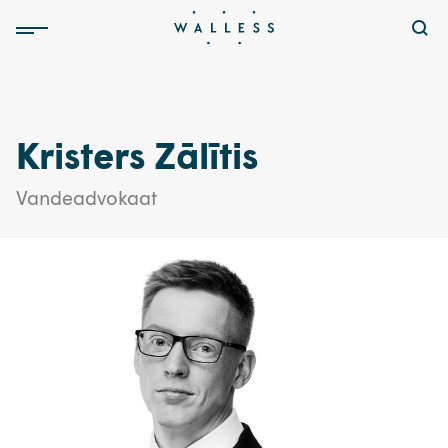
Kristers Zālītis
Vandeadvokaat