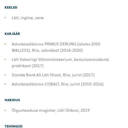
KEELED
Läti, inglise, vene
KARJÄÄR
Advokaadibüroo PRIMUS DERLING (alates 2020
WALLESS), Riia, advokaat (2018-2020)
Läti Vabariigi Välisministeerium, konsulaarosakond,
praktikant (2017)
Danske Bank AS Läti filiaal, Riia, jurist (2017)
Advokaadibüroo COBALT, Riia, jurist (2015-2016)
HARIDUS
Õigusteaduse magister, Läti Ülikool, 2019
TEHINGUD