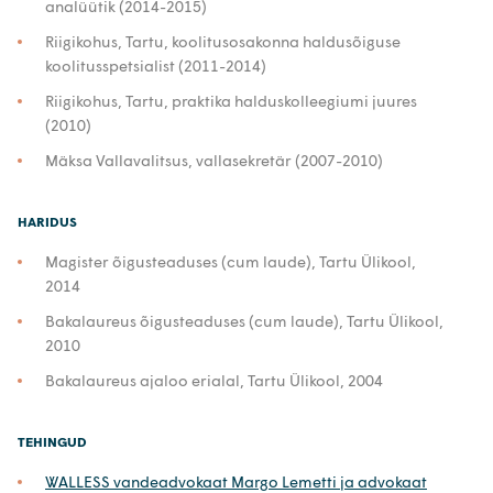
analüütik (2014-2015)
Riigikohus, Tartu, koolitusosakonna haldusõiguse
koolitusspetsialist (2011-2014)
Riigikohus, Tartu, praktika halduskolleegiumi juures
(2010)
Mäksa Vallavalitsus, vallasekretär (2007-2010)
HARIDUS
Magister õigusteaduses (cum laude), Tartu Ülikool,
2014
Bakalaureus õigusteaduses (cum laude), Tartu Ülikool,
2010
Bakalaureus ajaloo erialal, Tartu Ülikool, 2004
TEHINGUD
WALLESS vandeadvokaat Margo Lemetti ja advokaat