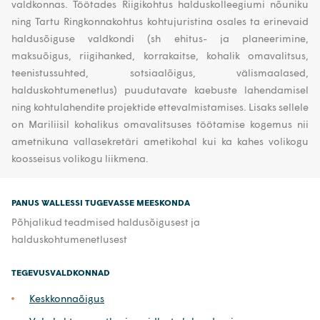
valdkonnas. Töötades Riigikohtus halduskolleegiumi nõuniku
ning Tartu Ringkonnakohtus kohtujuristina osales ta erinevaid
haldusõiguse valdkondi (sh ehitus- ja planeerimine,
maksuõigus, riigihanked, korrakaitse, kohalik omavalitsus,
teenistussuhted, sotsiaalõigus, välismaalased,
halduskohtumenetlus) puudutavate kaebuste lahendamisel
ning kohtulahendite projektide ettevalmistamises. Lisaks sellele
on Mariliisil kohalikus omavalitsuses töötamise kogemus nii
ametnikuna vallasekretäri ametikohal kui ka kahes volikogu
koosseisus volikogu liikmena.
PANUS WALLESSI TUGEVASSE MEESKONDA
Põhjalikud teadmised haldusõigusest ja
halduskohtumenetlusest
TEGEVUSVALDKONNAD
Keskkonnaõigus