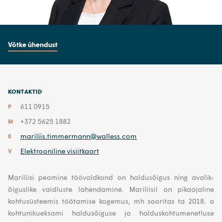
Võtke ühendust
KONTAKTID
611 0915
P
+372 5625 1882
M
mariliis.timmermann@walless.com
E
Elektrooniline visiitkaart
V
Mariliisi peamine töövaldkond on haldusõigus ning avalik-
õiguslike vaidluste lahendamine. Mariliisil on pikaajaline
kohtusüsteemis töötamise kogemus, mh sooritas ta 2018. a
kohtunikueksami haldusõiguse ja halduskohtumenetluse