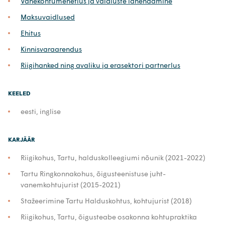
Vahekohtumenetlus ja vaidluste lahendamine
Maksuvaidlused
Ehitus
Kinnisvaraarendus
Riigihanked ning avaliku ja erasektori partnerlus
KEELED
eesti, inglise
KARJÄÄR
Riigikohus, Tartu, halduskolleegiumi nõunik (2021-2022)
Tartu Ringkonnakohus, õigusteenistuse juht-
vanemkohtujurist (2015-2021)
Stažeerimine Tartu Halduskohtus, kohtujurist (2018)
Riigikohus, Tartu, õigusteabe osakonna kohtupraktika