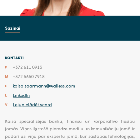
Saziņai
KONTAKTI
+372 611 0915
P
+372 5650 7918
M
kaisa.saarmann@walless.com
E
LinkedIn
L
Lejupielādēt vcard
V
Kaisa specializējas banku, finanšu un korporatīvo tiesību
jomās. Viņas ilgstošā pieredze mediju un komunikāciju jomā ir
padarījusi viņu par ekspertu jomā, kur sastopas tehnoloģijas,