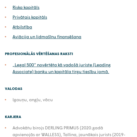
Riska kapitāls
Privātais kapitāls
Atbilstība
Aviācija un lidmašīnu finansēšana
PROFESIONĀLĀS VĒRTĒŠANAS RAKSTI
„Legal 500“ novērtēta kā vadošā juriste (Leading
Associate) banku un kapitāla tirgu tiesību jomā.
VALODAS
Igauņu, angļu, vācu
KARJERA
Advokātu birojs DERLING PRIMUS (2020.gadā
apvienojās ar WALLESS), Tallina, jaunākais jurists (2019-