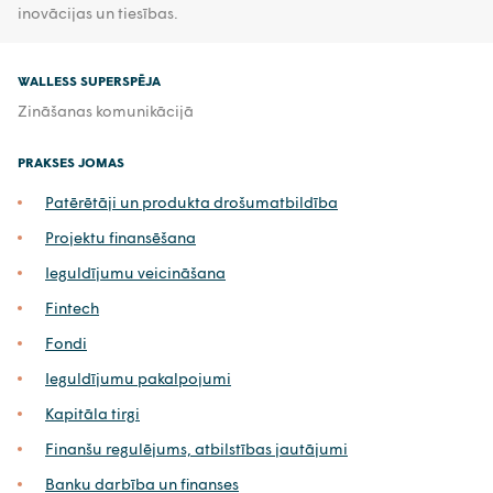
inovācijas un tiesības.
WALLESS SUPERSPĒJA
Zināšanas komunikācijā
PRAKSES JOMAS
Patērētāji un produkta drošumatbildība
Projektu finansēšana
Ieguldījumu veicināšana
Fintech
Fondi
Ieguldījumu pakalpojumi
Kapitāla tirgi
Finanšu regulējums, atbilstības jautājumi
Banku darbība un finanses