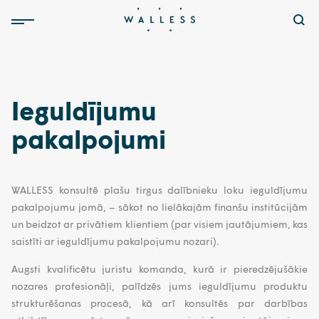
Ieguldījumu
pakalpojumi
WALLESS konsultē plašu tirgus dalībnieku loku ieguldījumu
pakalpojumu jomā, – sākot no lielākajām finanšu institūcijām
un beidzot ar privātiem klientiem (par visiem jautājumiem, kas
saistīti ar ieguldījumu pakalpojumu nozari).
Augsti kvalificētu juristu komanda, kurā ir pieredzējušākie
nozares profesionāļi, palīdzēs jums ieguldījumu produktu
strukturēšanas procesā, kā arī konsultēs par darbības