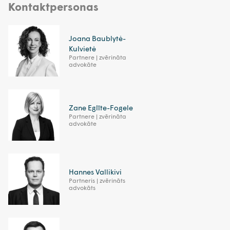
Kontaktpersonas
Joana Baublytė-
Kulvietė
Partnere | zvērināta
advokāte
Zane Eglīte-Fogele
Partnere | zvērināta
advokāte
Hannes Vallikivi
Partneris | zvērināts
advokāts