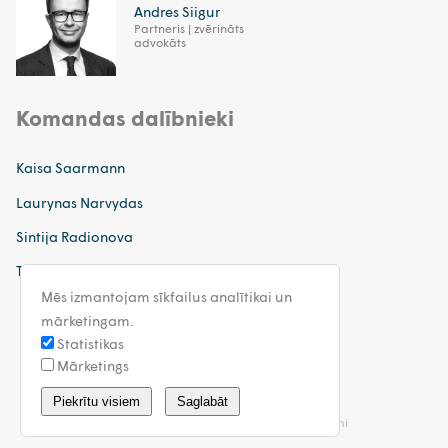
Andres Siigur
Partneris | zvērināts
advokāts
Komandas dalībnieki
Kaisa Saarmann
Laurynas Narvydas
Sintija Radionova
Tatjana Sinkeviča
Mēs izmantojam sīkfailus analītikai un
mārketingam.
Statistikas
Mārketings
latvia@walless.com
Piekrītu visiem
Saglabāt
Privātuma politika
Vispārīgie noteikumi