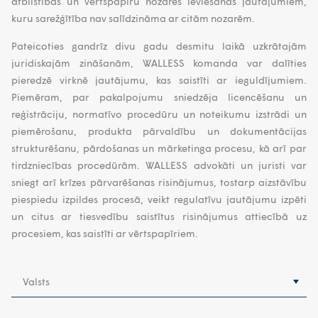
atbilstības un vērtspapīru nozares ieviešanas jautājumiem,
kuru sarežģītība nav salīdzināma ar citām nozarēm.
Pateicoties gandrīz divu gadu desmitu laikā uzkrātajām
juridiskajām zināšanām, WALLESS komanda var dalīties
pieredzē virknē jautājumu, kas saistīti ar ieguldījumiem.
Piemēram, par pakalpojumu sniedzēja licencēšanu un
reģistrāciju, normatīvo procedūru un noteikumu izstrādi un
piemērošanu, produkta pārvaldību un dokumentācijas
strukturēšanu, pārdošanas un mārketinga procesu, kā arī par
tirdzniecības procedūrām. WALLESS advokāti un juristi var
sniegt arī krīzes pārvarēšanas risinājumus, tostarp aizstāvību
piespiedu izpildes procesā, veikt regulatīvu jautājumu izpēti
un citus ar tiesvedību saistītus risinājumus attiecībā uz
procesiem, kas saistīti ar vērtspapīriem.
Valsts