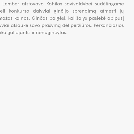
iit Lember atstovavo Kohilos savivaldybei sudėtingame
Keli konkurso dalyviai ginčijo sprendimą atmesti jų
mažos kainos. Ginčas baigėsi, kai šalys pasiekė abipusį
yviai atšaukė savo prašymą dėl peržiūros. Perkančiosios
ko galiojantis ir nenuginčytas.