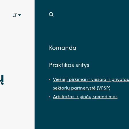
LT
Komanda
Praktikos sritys
ų
Viešieji pirkimai ir viešojo ir privata
sektorių partnerystė (VPSP)
Arbitražas ir ginčų sprendimas