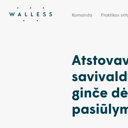
Komanda
Praktikos srit
Atstova
savivald
ginče dė
pasiūly