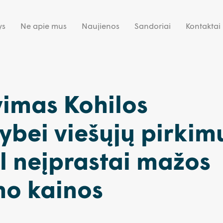
ys
Ne apie mus
Naujienos
Sandoriai
Kontaktai
vimas Kohilos
ybei viešųjų pirkim
l neįprastai mažos
mo kainos