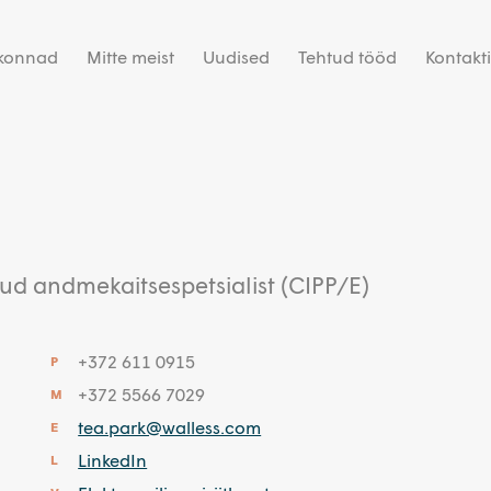
dkonnad
Mitte meist
Uudised
Tehtud tööd
Kontakt
itud andmekaitsespetsialist (CIPP/E)
+372 611 0915
P
+372 5566 7029
M
tea.park@walless.com
E
LinkedIn
L