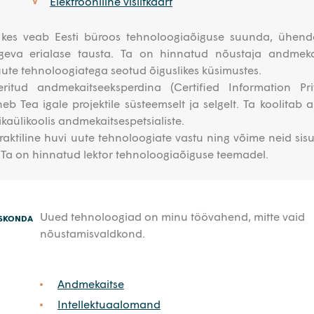
Elektrooniline visiitkaart
V
 kes veab Eesti büroos tehnoloogiaõiguse suunda, ühend
ugeva erialase tausta. Ta on hinnatud nõustaja andmeka
uute tehnoloogiatega seotud õiguslikes küsimustes.
seeritud andmekaitseeksperdina (Certified Information Pr
eb Tea igale projektile süsteemselt ja selgelt. Ta koolitab a
ikaülikoolis andmekaitsespetsialiste.
aktiline huvi uute tehnoloogiate vastu ning võime neid sisul
 Ta on hinnatud lektor tehnoloogiaõiguse teemadel.
Uued tehnoloogiad on minu töövahend, mitte vaid
ESKONDA
nõustamisvaldkond.
Andmekaitse
Intellektuaalomand