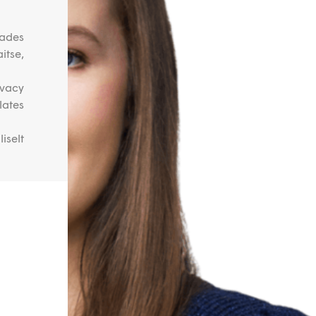
ades
itse,
ivacy
lates
iselt