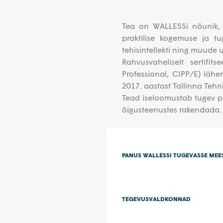
Tea on WALLESSi nõunik,
praktilise kogemuse ja t
tehisintellekti ning muude 
Rahvusvaheliselt sertifit
Professional, CIPP/E) lähen
2017. aastast Tallinna Tehn
Tead iseloomustab tugev pr
õigusteenustes rakendada.
PANUS WALLESSI TUGEVASSE ME
TEGEVUSVALDKONNAD