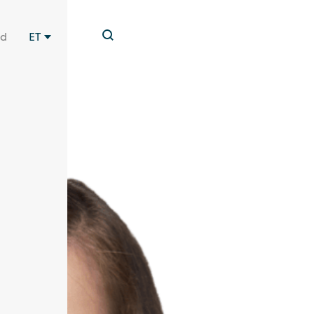
id
ET