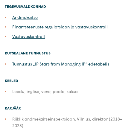
TEGEVUSVALDKONNAD
Andmekaitse
Finantsteenuste regulatsioon ja vastavuskontroll
Vastavuskontroll
KUTSEALANE TUNNUSTUS
Tunnustus „IP Stars from Managing IP“ edetabelis
KEELED
Leedu, inglise, vene, poola, saksa
KARJÄÄR
Riiklik andmekaitseinspektsioon, Vilnius, direktor (2018–
2023)