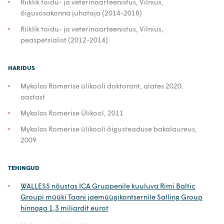
Riiklik toidu- ja veterinaarteenistus, Vilnius,
õigusosakonna juhataja (2014-2018)
Riiklik toidu- ja veterinaarteenistus, Vilnius,
peaspetsialist (2012-2014)
HARIDUS
Mykolas Romerise ülikooli doktorant, alates 2020.
aastast
Mykolas Romerise Ülikool, 2011
Mykolas Romerise ülikooli õigusteaduse bakalaureus,
2009
TEHINGUD
WALLESS nõustas ICA Gruppenile kuuluva Rimi Baltic
Groupi müüki Taani jaemüügikontsernile Salling Group
hinnaga 1,3 miljardit eurot