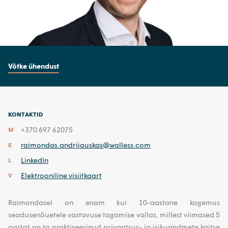
Võtke ühendust
KONTAKTID
+370 697 62075
M
raimondas.andrijauskas@walless.com
E
LinkedIn
L
Elektrooniline visiitkaart
V
Raimondasel on enam kui 10-aastane kogemus
seadusenõuetele vastavuse tagamise vallas, millest viimased 5
aastat on ta praktiseerinud privaatsus- ja isikuandmete kaitse