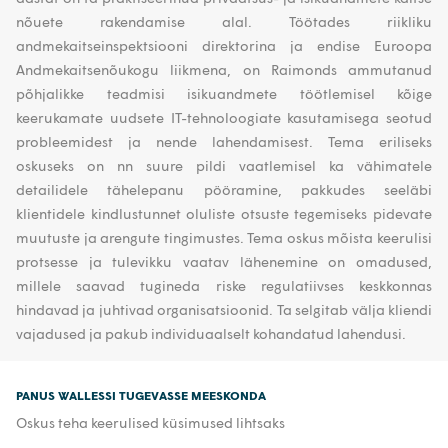
nõuete rakendamise alal. Töötades riikliku
andmekaitseinspektsiooni direktorina ja endise Euroopa
Andmekaitsenõukogu liikmena, on Raimonds ammutanud
põhjalikke teadmisi isikuandmete töötlemisel kõige
keerukamate uudsete IT-tehnoloogiate kasutamisega seotud
probleemidest ja nende lahendamisest. Tema eriliseks
oskuseks on nn suure pildi vaatlemisel ka vähimatele
detailidele tähelepanu pööramine, pakkudes seeläbi
klientidele kindlustunnet oluliste otsuste tegemiseks pidevate
muutuste ja arengute tingimustes. Tema oskus mõista keerulisi
protsesse ja tulevikku vaatav lähenemine on omadused,
millele saavad tugineda riske regulatiivses keskkonnas
hindavad ja juhtivad organisatsioonid. Ta selgitab välja kliendi
vajadused ja pakub individuaalselt kohandatud lahendusi.
PANUS WALLESSI TUGEVASSE MEESKONDA
Oskus teha keerulised küsimused lihtsaks