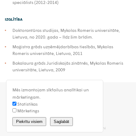
speciālists (2012-2014)
IZGLĪTĪBA
Doktorantūras studijas, Mykolas Romeris universitāte,
Lietuva, no 2020. gada – līdz šim brīdim.
Maģistra grāds uzņēmējdarbības tiesībās, Mykolas
Romeris universitāte, Lietuva, 2011
Bakalaura grāds Juridiskajās zinātnēs, Mykolas Romeris
universitāte, Lietuva, 2009
Mēs izmantojam sīkfailus analītikai un
mārketingam.
Statistikas
Mārketings
latvia@walless.com
Piekrītu visiem
Saglabāt
Privātuma politika
Vispārīgie noteikumi