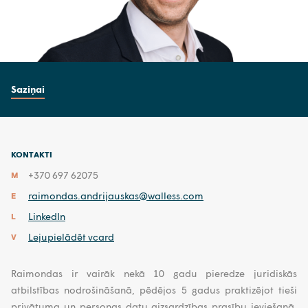
Saziņai
KONTAKTI
+370 697 62075
M
raimondas.andrijauskas@walless.com
E
LinkedIn
L
Lejupielādēt vcard
V
Raimondas ir vairāk nekā 10 gadu pieredze juridiskās
atbilstības nodrošināšanā, pēdējos 5 gadus praktizējot tieši
privātuma un personas datu aizsardzības prasību ieviešanā.