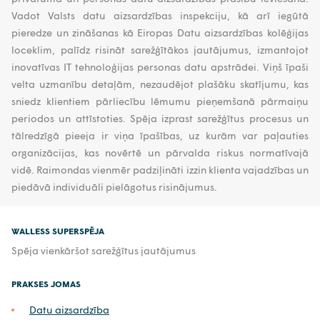
Vadot Valsts datu aizsardzības inspekciju, kā arī iegūtā
pieredze un zināšanas kā Eiropas Datu aizsardzības kolēģijas
loceklim, palīdz risināt sarežģītākos jautājumus, izmantojot
inovatīvas IT tehnoloģijas personas datu apstrādei. Viņš īpaši
velta uzmanību detaļām, nezaudējot plašāku skatījumu, kas
sniedz klientiem pārliecību lēmumu pieņemšanā pārmaiņu
periodos un attīstoties. Spēja izprast sarežģītus procesus un
tālredzīgā pieeja ir viņa īpašības, uz kurām var paļauties
organizācijas, kas novērtē un pārvalda riskus normatīvajā
vidē. Raimondas vienmēr padziļināti izzin klienta vajadzības un
piedāvā individuāli pielāgotus risinājumus.
WALLESS SUPERSPĒJA
Spēja vienkāršot sarežģītus jautājumus
PRAKSES JOMAS
Datu aizsardzība