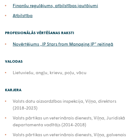
Finanšu regulējums, atbilstības jautājumi
Atbilstība
PROFESIONĀLĀS VĒRTĒŠANAS RAKSTI
Novērtējums „IP Stars from Managing IP“ reitingā
VALODAS
Lietuviešu, angļu, krievu, poļu, vācu
KARJERA
Valsts datu aizsardzības inspekcija, Viļņa, direktors
(2018-2023)
Valsts pārtikas un veterinārais dienests, Viļņa, Juridiskā
departamenta vadītājs (2014-2018)
Valsts pārtikas un veterinārais dienests, Viļņa, galvenais