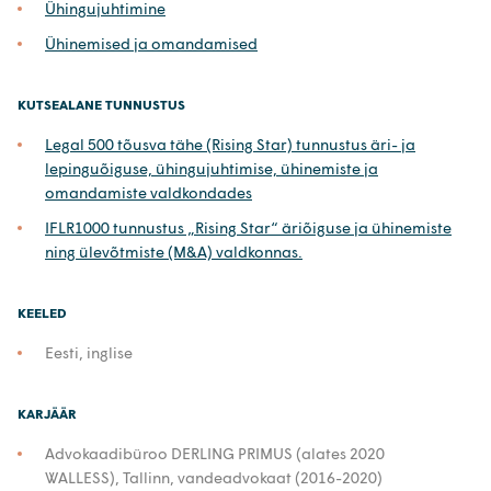
Ühingujuhtimine
Ühinemised ja omandamised
KUTSEALANE TUNNUSTUS
Legal 500 tõusva tähe (Rising Star) tunnustus äri- ja
lepinguõiguse, ühingujuhtimise, ühinemiste ja
omandamiste valdkondades
IFLR1000 tunnustus „Rising Star“ äriõiguse ja ühinemiste
ning ülevõtmiste (M&A) valdkonnas.
KEELED
Eesti, inglise
KARJÄÄR
Advokaadibüroo DERLING PRIMUS (alates 2020
WALLESS), Tallinn, vandeadvokaat (2016-2020)