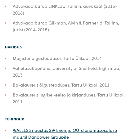
Advokaadibüroo LINKLaw, Tallinn, advokaat (2015-
2016)
Advokaadibüroo Glikman, Alvin & Partnerid, Tallinn,
jurist (2014-2015)
HARIDUS
Magister õigusteaduses, Tartu Ülikool, 2014
Vahetusüliõpilane, University of Sheffield, Inglismaa,
2013
Bakalaureus õigusteaduses, Tartu Ülikool, 2011
Bakalaureus inglise keeles ja kirjanduses, Tartu Ülikool,
2011
TEHINGUD
WALLESS nõustas SW Energia OÜ-d enamusosaluse
müügil Danpower Groupile