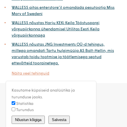
WALLESS aitas enterstore’il omandada pesutootja Miss
Mary of Swedeni
WALLESS nõustas Harju KEKi Keila Tööstuspargi
võrgupiirkonna ühendamisel Utilitas Eesti Keila
võrgupiirkonnaga
WALLESS nõustas JNG Investments OÜ-d tehingus,
millega omandati Tartu hulgimüüja AS Balt-Hellin, mis
varustab toidu tootmise ja töötlemisega seotud
ettevõtteid toorainetega.
Näita veel tehinguid
Kasutame küpsiseid analüütika ja
turunduse jaoks.
Statistika
Turundus
estonia@walless.com
Nõustun kõigiga
Salvesta
Privaatsustingimused
Üldtingimused