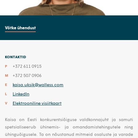
Võtke ühendust
KONTAKTID
+372 611 0915
P
+372 507 0906
M
kaisa.uksik@walless.com
E
LinkedIn
L
Elektrooniline visiitkaart
V
Kaisa on Eesti konkurentsiõiguse valdkonnajuht ja samuti
spetsialiseerub ühinemis- ja omandamistehingutele ning
ühinguõigusele. Ta on nõustanud mitmeid osaluste ja varade