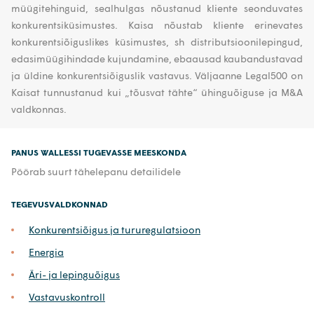
müügitehinguid, sealhulgas nõustanud kliente seonduvates
konkurentsiküsimustes. Kaisa nõustab kliente erinevates
konkurentsiõiguslikes küsimustes, sh distributsioonilepingud,
edasimüügihindade kujundamine, ebaausad kaubandustavad
ja üldine konkurentsiõiguslik vastavus. Väljaanne Legal500 on
Kaisat tunnustanud kui „tõusvat tähte“ ühinguõiguse ja M&A
valdkonnas.
PANUS WALLESSI TUGEVASSE MEESKONDA
Pöörab suurt tähelepanu detailidele
TEGEVUSVALDKONNAD
Konkurentsiõigus ja tururegulatsioon
Energia
Äri- ja lepinguõigus
Vastavuskontroll