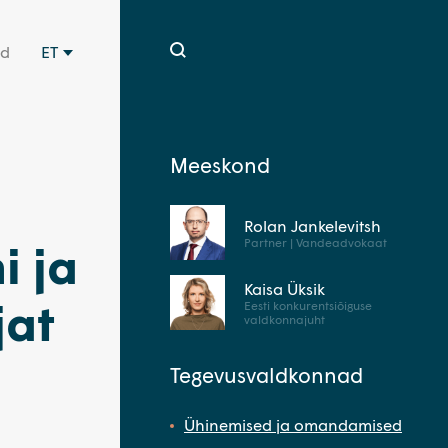
id
ET
Meeskond
Rolan Jankelevitsh
Partner | Vandeadvokaat
i ja
Kaisa Üksik
jat
Eesti konkurentsiõiguse
valdkonnajuht
Tegevusvaldkonnad
Ühinemised ja omandamised