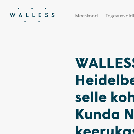
Meeskond
Tegevusval
WALLESS
Heidelb
selle ko
Kunda N
keeruka