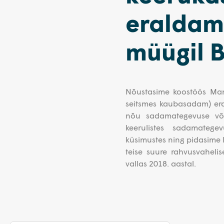
eraldami
müügil 
Nõustasime koostöös Man
seitsmes kaubasadam) era
nõu sadamategevuse võõr
keerulistes sadamateg
küsimustes ning pidasime l
teise suure rahvusvahel
vallas 2018. aastal.