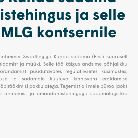
stehingus ja selle
BMLG kontsernile
nheimer Swartlingiga Kunda sadama (Eesti suuruselt
ldamist ja müüki. Selle töö käigus andsime põhjalikku
andamist puudutavates regulatiivsetes küsimustes,
evuse ja sadamale kuuluva kinnisvara eraldamise
äbirääkimisi pakkujatega. Tegemist oli meie büroo jaoks
ise ühinemis- ja omandamistehinguga sadamalogistika