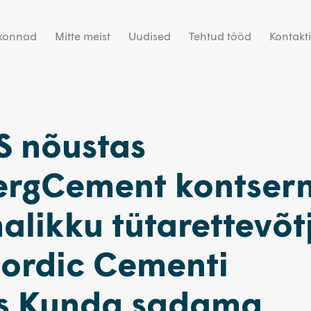
dkonnad
Mitte meist
Uudised
Tehtud tööd
Kontakt
 nõustas
ergCement kontsern
halikku tütarettevõt
ordic Cementi
s Kunda sadama