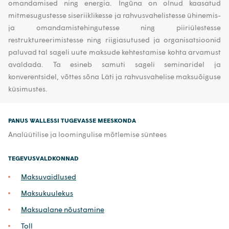
omandamised ning energia. Ingūna on olnud kaasatud
mitmesugustesse siseriiklikesse ja rahvusvahelistesse ühinemis-
ja omandamistehingutesse ning piiriülestesse
restruktureerimistesse ning riigiasutused ja organisatsioonid
paluvad tal sageli uute maksude kehtestamise kohta arvamust
avaldada. Ta esineb samuti sageli seminaridel ja
konverentsidel, võttes sõna Läti ja rahvusvahelise maksuõiguse
küsimustes.
PANUS WALLESSI TUGEVASSE MEESKONDA
Analüütilise ja loomingulise mõtlemise süntees
TEGEVUSVALDKONNAD
Maksuvaidlused
Maksukuulekus
Maksualane nõustamine
Toll