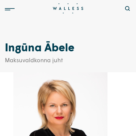
Ingūna Ābele
Maksuvaldkonna juht