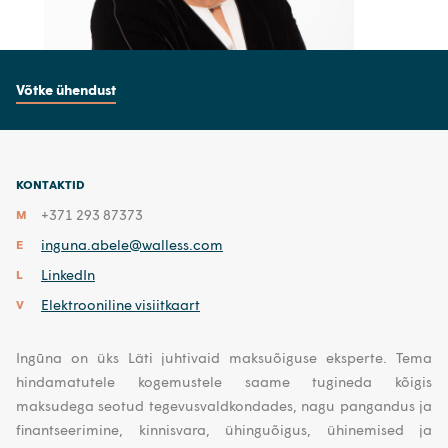
Võtke ühendust
KONTAKTID
+371 293 87373
M
inguna.abele@walless.com
E
LinkedIn
L
Elektrooniline visiitkaart
V
Ingūna on üks Läti juhtivaid maksuõiguse eksperte. Tema
hindamatutele kogemustele saame tugineda kõigis
maksudega seotud tegevusvaldkondades, nagu pangandus ja
finantseerimine, kinnisvara, ühinguõigus, ühinemised ja