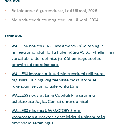
HARIDUS
Bakalaureus õigusteaduses, Läti Ülikool, 2025
Majandusteaduste magister, Läti Ülikool, 2004
TEHINGUD
WALLESS nõustas JNG Investments OÜ-d tehingus,
millega omandati Tartu hulgimüüja AS Balt-Hellin, mis
varustab toidu tootmise ja töötlemisega seotud
ettevõtteid toorainetega.
WALLESS koostas kultuuriministeeriumi tellimusel
õigusliku uuringu digiteenuste maksustamise
rakendamise võimaluste kohta Lätis
WALLESS nõustas Lumi Capitali Riia suurima
ostukeskuse Juglas Centrsi omandamisel
WALLESS nõustas UAVFACTORY SIA-d
kosmosetööstussektoris aset leidnud ühinemise ja
omandamise tehingus