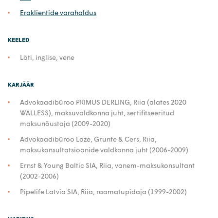
Eraklientide varahaldus
KEELED
Läti, inglise, vene
KARJÄÄR
Advokaadibüroo PRIMUS DERLING, Riia (alates 2020
WALLESS), maksuvaldkonna juht, sertifitseeritud
maksunõustaja (2009-2020)
Advokaadibüroo Loze, Grunte & Cers, Riia,
maksukonsultatsioonide valdkonna juht (2006-2009)
Ernst & Young Baltic SIA, Riia, vanem-maksukonsultant
(2002-2006)
Pipelife Latvia SIA, Riia, raamatupidaja (1999-2002)