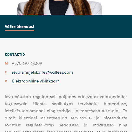
Võtke ühendust
KONTAKTID
+370 697 64309
M
ieva.smigelskaite@walless.com
E
Elektrooniline visiitkaart
V
Ieva nõustab regulaarselt paljudes erinevates valdkondades
tegutsevaid kliente, sealhulgas tervishoiu, bioteaduse,
intellektuaalomandi ning tarbija- ja tootevastutuse alal. Ta
aitab klientidel orienteeruda tervishoiu- ja bioteaduste
tööstust reguleerivates seadustes ja määrustes ning
tervishoiuettevõtete igapäevases tegevuses esile kerkivates