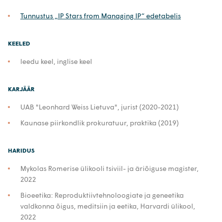
Tunnustus „IP Stars from Managing IP“ edetabelis
KEELED
leedu keel, inglise keel
KARJÄÄR
UAB "Leonhard Weiss Lietuva", jurist (2020-2021)
Kaunase piirkondlik prokuratuur, praktika (2019)
HARIDUS
Mykolas Romerise ülikooli tsiviil- ja äriõiguse magister,
2022
Bioeetika: Reproduktiivtehnoloogiate ja geneetika
valdkonna õigus, meditsiin ja eetika, Harvardi ülikool,
2022