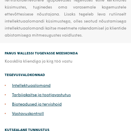
küsimustes, tuginedes oma varasemale kogemustele
ettevõttesisese nõustajana. Lisaks tegeleb Ieva rutiinselt
intellektuaalomandi küsimustega, olles seotud nõustamisega
intellektuaalomandi kaitse meetmete rakendamisel ja klientide
abistamisega mitmesugustes vaidlustes.
PANUS WALLESSI TUGEVASSE MEESKONDA
Kooskõla kliendiga ja kirg töö vastu
TEGEVUSVALDKONNAD
Intellektuaalomand
Tarbijakaitse ja tootjavastutus
Bioteadused ja tervishoid
Vastavuskontroll
KUTSEALANE TUNNUSTUS