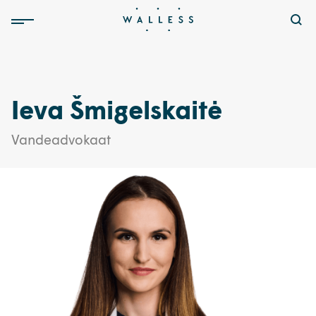
Ieva Šmigelskaitė
Vandeadvokaat