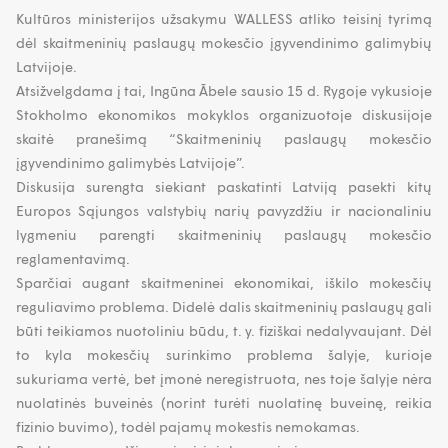
Kultūros ministerijos užsakymu WALLESS atliko teisinį tyrimą
dėl skaitmeninių paslaugų mokesčio įgyvendinimo galimybių
Latvijoje.
Atsižvelgdama į tai, Ingūna Ābele sausio 15 d. Rygoje vykusioje
Stokholmo ekonomikos mokyklos organizuotoje diskusijoje
skaitė pranešimą “Skaitmeninių paslaugų mokesčio
įgyvendinimo galimybės Latvijoje”.
Diskusija surengta siekiant paskatinti Latviją pasekti kitų
Europos Sąjungos valstybių narių pavyzdžiu ir nacionaliniu
lygmeniu parengti skaitmeninių paslaugų mokesčio
reglamentavimą.
Sparčiai augant skaitmeninei ekonomikai, iškilo mokesčių
reguliavimo problema. Didelė dalis skaitmeninių paslaugų gali
būti teikiamos nuotoliniu būdu, t. y. fiziškai nedalyvaujant. Dėl
to kyla mokesčių surinkimo problema šalyje, kurioje
sukuriama vertė, bet įmonė neregistruota, nes toje šalyje nėra
nuolatinės buveinės (norint turėti nuolatinę buveinę, reikia
fizinio buvimo), todėl pajamų mokestis nemokamas.