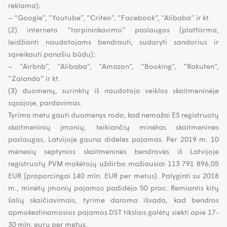
reklama);
– “Google”, “Youtube”, “Criteo”, “Facebook”, “Alibaba” ir kt.
(2) interneto “tarpininkavimo” paslaugos (platforma,
leidžianti naudotojams bendrauti, sudaryti sandorius ir
sąveikauti panašiu būdu);
– “Airbnb”, “Alibaba”, “Amazon”, “Booking”, “Rakuten”,
“Zalando” ir kt.
(3) duomenų, surinktų iš naudotojo veiklos skaitmeninėje
sąsajoje, pardavimas.
Tyrimo metu gauti duomenys rodo, kad nemažai ES registruotų
skaitmeninių įmonių, teikiančių minėtas skaitmenines
paslaugas, Latvijoje gauna dideles pajamas. Per 2019 m. 10
mėnesių septynios skaitmeninės bendrovės iš Latvijoje
registruotų PVM mokėtojų uždirbo mažiausiai 113 791 896,05
EUR (proporcingai 140 mln. EUR per metus). Palyginti su 2018
m., minėtų įmonių pajamos padidėjo 50 proc. Remiantis kitų
šalių skaičiavimais, tyrime daroma išvada, kad bendros
apmokestinamosios pajamos DST tikslais galėtų siekti apie 17-
30 mln. eurų per metus.