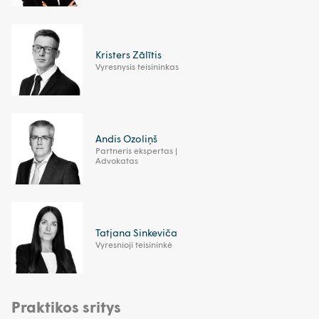
Kristers Zālītis
Vyresnysis teisininkas
Andis Ozoliņš
Partneris ekspertas |
Advokatas
Tatjana Sinkeviča
Vyresnioji teisininkė
Praktikos sritys