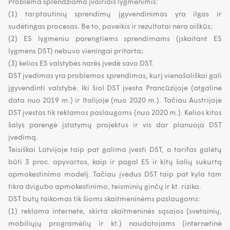
Problema sprendžiama įvairiais lygmenimis:
(1) tarptautinių sprendimų įgyvendinimas yra ilgas ir
sudėtingas procesas. Be to, poveikis ir rezultatai nėra aiškūs;
(2) ES lygmeniu parengtiems sprendimams (įskaitant ES
lygmens DST) nebuvo vieningai pritarta;
(3) kelios ES valstybės narės įvedė savo DST.
DST įvedimas yra problemos sprendimas, kurį vienašališkai gali
įgyvendinti valstybė. Iki šiol DST įvesta Prancūzijoje (atgaline
data nuo 2019 m.) ir Italijoje (nuo 2020 m.). Tačiau Austrijoje
DST įvestas tik reklamos paslaugoms (nuo 2020 m.). Kelios kitos
šalys parengė įstatymų projektus ir vis dar planuoja DST
įvedimą.
Teisiškai Latvijoje taip pat galima įvesti DST, o tarifas galėtų
būti 3 proc. apyvartos, kaip ir pagal ES ir kitų šalių sukurtą
apmokestinimo modelį. Tačiau įvedus DST taip pat kyla tam
tikra dvigubo apmokestinimo, teisminių ginčų ir kt. rizika.
DST butų taikomas tik šioms skaitmeninėms paslaugoms:
(1) reklama internete, skirta skaitmeninės sąsajos (svetainių,
mobiliųjų programėlių ir kt.) naudotojams (internetinė