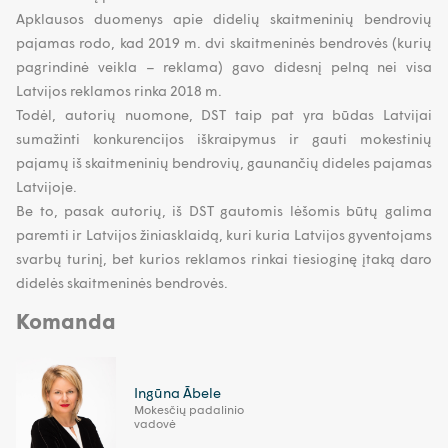
Apklausos duomenys apie didelių skaitmeninių bendrovių
pajamas rodo, kad 2019 m. dvi skaitmeninės bendrovės (kurių
pagrindinė veikla – reklama) gavo didesnį pelną nei visa
Latvijos reklamos rinka 2018 m.
Todėl, autorių nuomone, DST taip pat yra būdas Latvijai
sumažinti konkurencijos iškraipymus ir gauti mokestinių
pajamų iš skaitmeninių bendrovių, gaunančių dideles pajamas
Latvijoje.
Be to, pasak autorių, iš DST gautomis lėšomis būtų galima
paremti ir Latvijos žiniasklaidą, kuri kuria Latvijos gyventojams
svarbų turinį, bet kurios reklamos rinkai tiesioginę įtaką daro
didelės skaitmeninės bendrovės.
Komanda
Ingūna Ābele
Mokesčių padalinio
vadovė