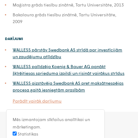
Maģistra grāds tiesību zinātnē, Tartu Universitāte, 2013
Bakalaura grāds tiesību zinātnē, Tartu Universitāte,
2009
DARĪJUMI
WALLESS pārstāv Swedbank AS strīdā par investīcijām
un zaudējumu atlīdzību
WALLESS palīdzēja Koenig & Bauer AG panākt
šķīrējtiesas sprieduma izpildi un risināt vairākus strīdus
WALLESS aizstāvēja Swedbank AS pret maksātnespējas
procesa gaitā iesniegtām prasībām
Parādīt vairāk darījumu
Mēs izmantojam sīkfailus analītikai un
mārketingam.
Statistikas