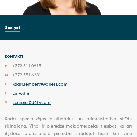
Saziņai
KONTAKTI
+372 611 0915
P
+372 551 6281
M
kadri.lember@walless.com
E
LinkedIn
L
Lejupielādēt vcard
V
Kadri specializējas civiltiesisku un administratīvo strīdu
risināšanā. Viņai ir pieredze maksātnespējas tiesībās, kā arī
ilgstoša profesionālā pieredze strādājot tiesā, kur viņa