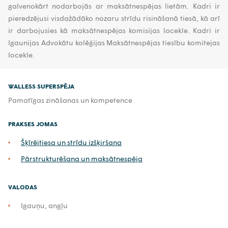
galvenokārt nodarbojās ar maksātnespējas lietām. Kadri ir
pieredzējusi visdažādāko nozaru strīdu risināšanā tiesā, kā arī
ir darbojusies kā maksātnespējas komisijas locekle. Kadri ir
Igaunijas Advokātu kolēģijas Maksātnespējas tiesību komitejas
locekle.
WALLESS SUPERSPĒJA
Pamatīgas zināšanas un kompetence
PRAKSES JOMAS
Šķīrējtiesa un strīdu izšķiršana
Pārstrukturēšana un maksātnespēja
VALODAS
Igauņu, angļu