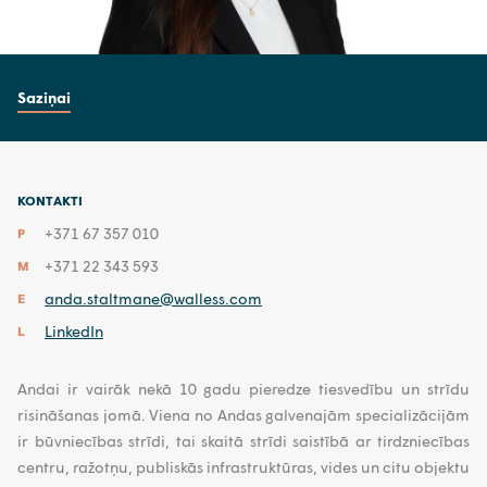
Saziņai
KONTAKTI
+371 67 357 010
P
+371 22 343 593
M
anda.staltmane@walless.com
E
LinkedIn
L
Andai ir vairāk nekā 10 gadu pieredze tiesvedību un strīdu
risināšanas jomā. Viena no Andas galvenajām specializācijām
ir būvniecības strīdi, tai skaitā strīdi saistībā ar tirdzniecības
centru, ražotņu, publiskās infrastruktūras, vides un citu objektu