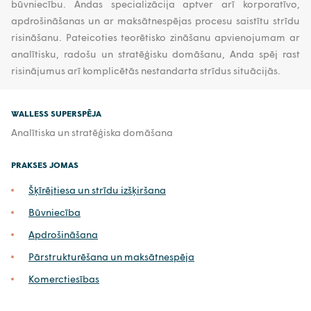
būvniecību. Andas specializācija aptver arī korporatīvo,
apdrošināšanas un ar maksātnespējas procesu saistītu strīdu
risināšanu. Pateicoties teorētisko zināšanu apvienojumam ar
analītisku, radošu un stratēģisku domāšanu, Anda spēj rast
risinājumus arī komplicētās nestandarta strīdus situācijās.
WALLESS SUPERSPĒJA
Analītiska un stratēģiska domāšana
PRAKSES JOMAS
Šķīrējtiesa un strīdu izšķiršana
Būvniecība
Apdrošināšana
Pārstrukturēšana un maksātnespēja
Komerctiesības