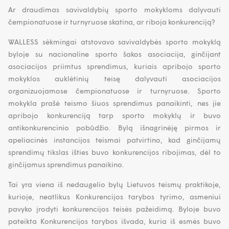
Ar draudimas savivaldybių sporto mokykloms dalyvauti
čempionatuose ir turnyruose skatina, ar riboja konkurenciją?
WALLESS sėkmingai atstovavo savivaldybės sporto mokyklą
byloje su nacionaline sporto šakos asociacija, ginčijant
asociacijos priimtus sprendimus, kuriais apribojo sporto
mokyklos auklėtinių teisę dalyvauti asociacijos
organizuojamose čempionatuose ir turnyruose. Sporto
mokykla prašė teismo šiuos sprendimus panaikinti, nes jie
apribojo konkurenciją tarp sporto mokyklų ir buvo
antikonkurencinio pobūdžio. Bylą išnagrinėję pirmos ir
apeliacinės instancijos teismai patvirtino, kad ginčijamų
sprendimų tikslas išties buvo konkurencijos ribojimas, dėl to
ginčijamus sprendimus panaikino.
Tai yra viena iš nedaugelio bylų Lietuvos teismų praktikoje,
kurioje, neatlikus Konkurencijos tarybos tyrimo, asmeniui
pavyko įrodyti konkurencijos teisės pažeidimą. Byloje buvo
pateikta Konkurencijos tarybos išvada, kuria iš esmės buvo