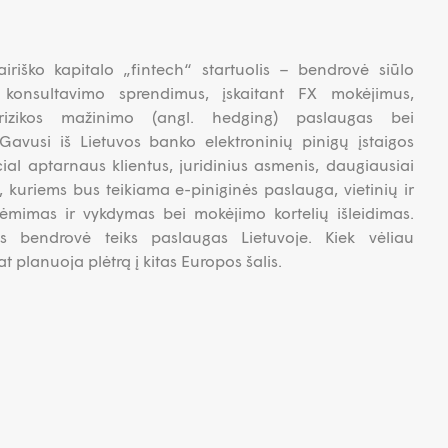
iriško kapitalo „fintech“ startuolis – bendrovė siūlo
ir konsultavimo sprendimus, įskaitant FX mokėjimus,
rizikos mažinimo (angl. hedging) paslaugas bei
Gavusi iš Lietuvos banko elektroninių pinigų įstaigos
ial aptarnaus klientus, juridinius asmenis, daugiausiai
 kuriems bus teikiama e-piniginės paslauga, vietinių ir
iėmimas ir vykdymas bei mokėjimo kortelių išleidimas.
ais bendrovė teiks paslaugas Lietuvoje. Kiek vėliau
 planuoja plėtrą į kitas Europos šalis.