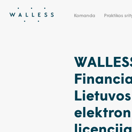
Komanda
Praktikos srit
WALLESS
Financi
Lietuvo
elektron
licencij