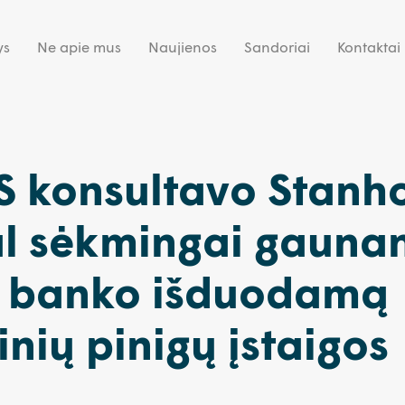
ys
Ne apie mus
Naujienos
Sandoriai
Kontaktai
 konsultavo Stanh
al sėkmingai gauna
s banko išduodamą
inių pinigų įstaigos
ą