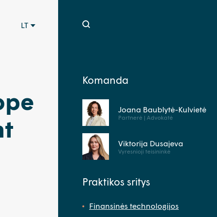
LT
Komanda
ope
Joana Baublytė-Kulvietė
Partnerė | Advokatė
nt
Viktorija Dusajeva
Vyresnioji teisininkė
Praktikos sritys
Finansinės technologijos