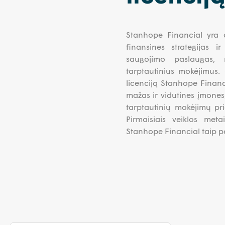
Stanhope Financial yra a
finansines strategijas 
saugojimo paslaugas, 
tarptautinius mokėjimus. 
licenciją Stanhope Financ
mažas ir vidutines įmones,
tarptautinių mokėjimų pr
Pirmaisiais veiklos met
Stanhope Financial taip pat