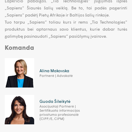
Lapkričio pabaigos. „Tia Technologies“ įsigijimas išplės
„Sapiens“ Šiaurės šalių veiklą. Be to, tai padės pagerinti
„Sapiens“ padėtį Pietų Afrikoje ir Baltijos šalių rinkoje.
Tuo tarpu „Sapiens“ toliau kurs ir rems „Tia Technologies“
produktus bei aptarnaus savo klientus, kurie dabar turės
galimybę pasinaudoti „Sapiens“ pasiūlymų įvairove.
Komanda
Alina Makovska
Partnerė | Advokatė
Guoda Šileikytė
Asocijuotoji Partnerė |
Sertifikuota informacijos
privatumo profesionalė
(CIPP/E, CIPM)