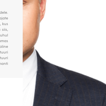
dele.
jate
, kus
siis,
juhul
amas
aline
uuri
uuri
anti