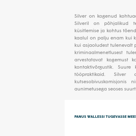
Silver on kogenud kohtuad
Silveril on põhjalikud 
küsitlemise ja kohtus tõen
kaalul on palju enam kui k
kui asjaoludest tulenevalt
kriminaalmenetlusest tu
arvestatavat kogemust ka
kontaktivõrgustik. Suur
tööpraktikaid. Silver
kutsesobivuskomisjonis 
aunimetusega seoses suurt
PANUS WALLESSI TUGEVASSE ME