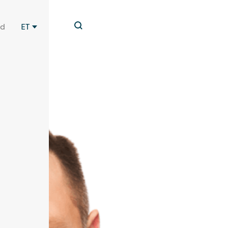
id
ET