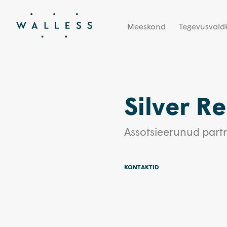
Meeskond
Tegevusval
Silver R
Assotsieerunud part
KONTAKTID