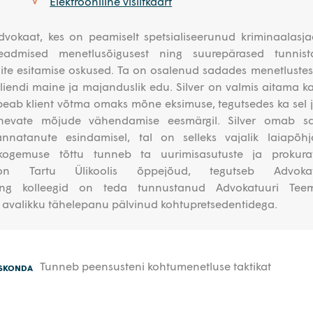
Elektrooniline visiitkaart
V
vokaat, kes on peamiselt spetsialiseerunud kriminaalasja
teadmised menetlusõigusest ning suurepärased tunnista
dite esitamise oskused. Ta on osalenud sadades menetlustes
liendi maine ja majanduslik edu. Silver on valmis aitama ka 
 peab klient võtma omaks mõne eksimuse, tegutsedes ka sel 
lenevate mõjude vähendamise eesmärgil. Silver omab s
nnatanute esindamisel, tal on selleks vajalik laiapõhj
e kogemuse tõttu tunneb ta uurimisasutuste ja prokurat
 on Tartu Ülikoolis õppejõud, tegutseb Advokat
ning kolleegid on teda tunnustanud Advokatuuri Teem
 avalikku tähelepanu pälvinud kohtupretsedentidega.
Tunneb peensusteni kohtumenetluse taktikat
ESKONDA