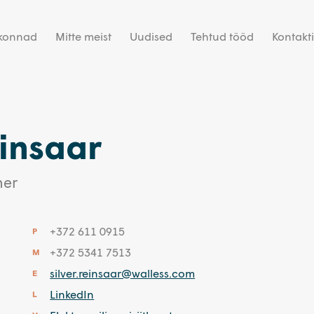
dkonnad
Mitte meist
Uudised
Tehtud tööd
Kontakt
einsaar
ner
+372 611 0915
P
+372 5341 7513
M
silver.reinsaar@walless.com
E
LinkedIn
L