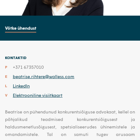
Võtke ühendust
KONTAKTID
+371 67357010
P
beatrise.rihtere@walless.com
E
LinkedIn
L
Elektrooniline visiitkaart
V
Beatrise on pühendunud konkurentsiõiguse advokaat, kellel on
põhjalikud teadmised konkurentsiõigusest ja
haldusmenetlusõigusest, spetsialiseerudes ühinemistele ja
omandamistele. Tal on samuti tugev arusaam