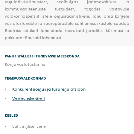
regulatiivküsimustest, sealhulgas jäätmekäitluse ja
kommunaalteenuste turgudest, tagades vastavuse
valdkonnaspetsiifilistele õigusraamistikele. Tänu oma kõrgele
vastutustundele ja suurepärastele suhtlemisoskustele suudab
Beatrise edukalt lahendada keerukaid juriidilisi küsimusi ja
pakkuda tõhusaid lahendusi.
PANUS WALLESSI TUGEVASSE MEESKONDA
Kõrge vastutustunne
TEGEVUSVALDKONNAD
Konkurentsiõigus ja tururegulatsioon
Vastavuskontroll
KEELED
Läti, inglise, vene