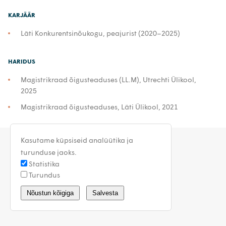
KARJÄÄR
Läti Konkurentsinõukogu, peajurist (2020–2025)
HARIDUS
Magistrikraad õigusteaduses (LL.M), Utrechti Ülikool,
2025
Magistrikraad õigusteaduses, Läti Ülikool, 2021
Kasutame küpsiseid analüütika ja
turunduse jaoks.
Statistika
Turundus
estonia@walless.com
Nõustun kõigiga
Salvesta
Privaatsustingimused
Üldtingimused