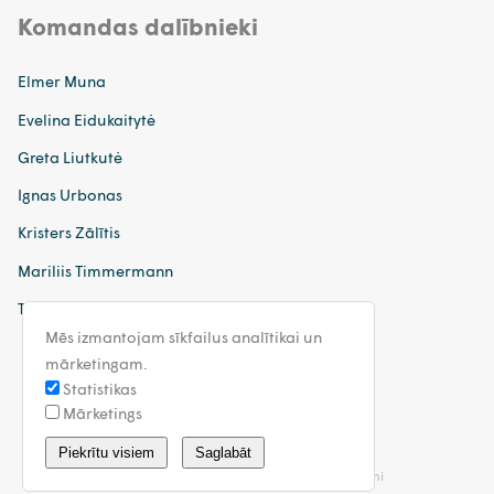
Komandas dalībnieki
Elmer Muna
Evelina Eidukaitytė
Greta Liutkutė
Ignas Urbonas
Kristers Zālītis
Mariliis Timmermann
Tatjana Sinkeviča
Mēs izmantojam sīkfailus analītikai un
mārketingam.
Statistikas
Mārketings
latvia@walless.com
Piekrītu visiem
Saglabāt
Privātuma politika
Vispārīgie noteikumi