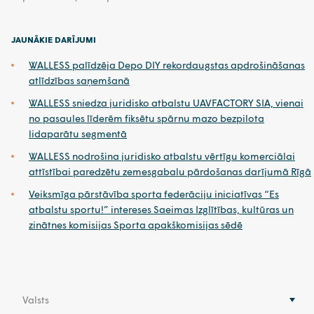
JAUNĀKIE DARĪJUMI
WALLESS palīdzēja Depo DIY rekordaugstas apdrošināšanas
atlīdzības saņemšanā
WALLESS sniedza juridisko atbalstu UAVFACTORY SIA, vienai
no pasaules līderēm fiksētu spārnu mazo bezpilota
lidaparātu segmentā
WALLESS nodrošina juridisko atbalstu vērtīgu komerciālai
attīstībai paredzētu zemesgabalu pārdošanas darījumā Rīgā
Veiksmīga pārstāvība sporta federāciju iniciatīvas “Es
atbalstu sportu!” intereses Saeimas Izglītības, kultūras un
zinātnes komisijas Sporta apakškomisijas sēdē
Valsts