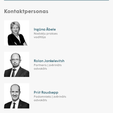
Kontaktpersonas
Ingūna Ābele
Nodokļu prakses
vadītāja
Rolan Jankelevitsh
Partneris | zvērināts
advokāts
Priit Raudsepp
Padomnieks | zvērināts
advokāts