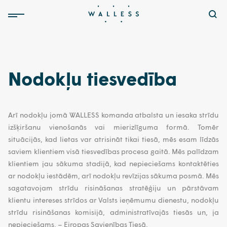
Nodokļu tiesvedība
Arī nodokļu jomā WALLESS komanda atbalsta un iesaka strīdu
izšķiršanu vienošanās vai mierizlīguma formā. Tomēr
situācijās, kad lietas var atrisināt tikai tiesā, mēs esam līdzās
saviem klientiem visā tiesvedības procesa gaitā. Mēs palīdzam
klientiem jau sākuma stadijā, kad nepieciešams kontaktēties
ar nodokļu iestādēm, arī nodokļu revīzijas sākuma posmā. Mēs
sagatavojam strīdu risināšanas stratēģiju un pārstāvam
klientu intereses strīdos ar Valsts ieņēmumu dienestu, nodokļu
strīdu risināšanas komisijā, administratīvajās tiesās un, ja
nepieciešams, – Eiropas Savienības Tiesā.