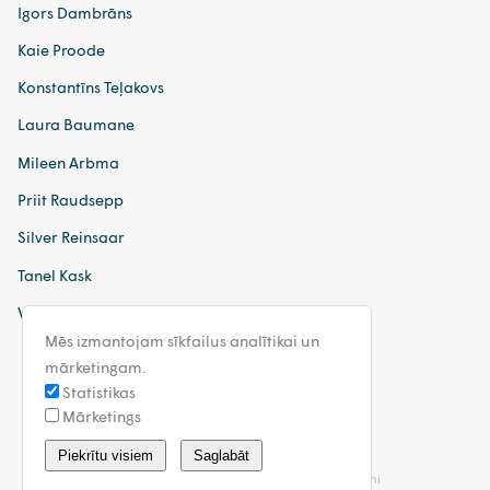
Igors Dambrāns
Kaie Proode
Konstantīns Teļakovs
Laura Baumane
Mileen Arbma
Priit Raudsepp
Silver Reinsaar
Tanel Kask
Vykintas Gutauskas
Mēs izmantojam sīkfailus analītikai un
mārketingam.
Statistikas
Mārketings
latvia@walless.com
Piekrītu visiem
Saglabāt
Privātuma politika
Vispārīgie noteikumi