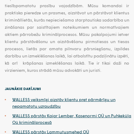
tiesībpamatotu prasību vajadzībām. Mūsu komandai ir
praktiska pieredze un prasmes, aizstāvot un pārstāvot klientus
krimināllietās, kurās nepieciešama starptautiska sadarbība un
zināšanas par saistītajiem noteikumiem un normatīvajiem
aktiem pārrobežu kriminālprocesos. Mūsu pakalpojumi ietver
klientu pārstāvēšanu un aizstāvēšanu pirmstiesas un tiesas
procesos, lietās par amata pilnvaru pārsniegšanu, izpildes
darbību un izmeklēšanas laikā, lai atbalstītu padziļinātu izpēti,
kā arī krāpšanas izmeklēšanas laikā. Tie ir tikai daži no
virzieniem, kuros strādā mūsu advokāti un juristi.
JAUNĀKIE DARĪJUMI
WALLESS veiksmīgi aizstāv klientu pret pārmērīgu un
nepamatotu uzraudzību
WALLESS pārstāv Kajar Lember, Kasenormi OÜ un Puhkeküla
Oü kriminālprocesā
WALLESS pārstāv Lammutusmehed OÜ