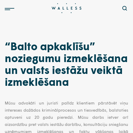
“Balto apkaklīšu”
noziegumu izmeklēšana
un valsts iestāžu veiktā
izmeklēšana
Mūsu advokāti un juristi palīdz klientiem pārstāvēt viņu
intereses dažādos kriminālprocesos un tiesvedībās, balstoties
aptuveni uz 20 gadu pieredzi. Mūsu darbs ietver arī
aizsardzību pret valsts iestāžu darbību, konsultāciju sniegšanu
uzņēmumiem izmeklēšanas un faktu vākšanas laikā