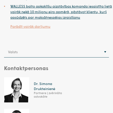
WALLESS balto apkaklīšu aizstāvības komanda iesaistīta lietā
vairāk nekā 10 miljonu eiro apmērā, pāstāvot klientu, kurš
apsūdzēts par maksātnespējas izraisīšanu
Parādīt vairāk darījumu
Valsts
Kontaktpersonas
Dr. Simona
Drukteinienė
Partnere | zvērināta
advokāte