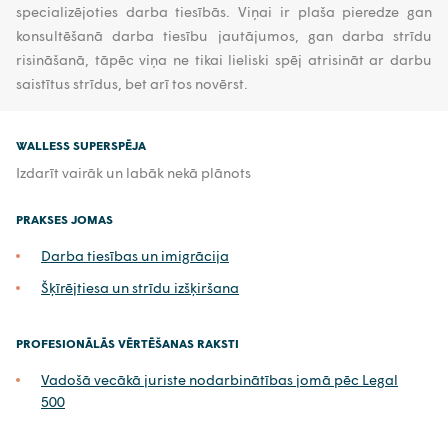
specializējoties darba tiesībās. Viņai ir plaša pieredze gan
konsultēšanā darba tiesību jautājumos, gan darba strīdu
risināšanā, tāpēc viņa ne tikai lieliski spēj atrisināt ar darbu
saistītus strīdus, bet arī tos novērst.
WALLESS SUPERSPĒJA
Izdarīt vairāk un labāk nekā plānots
PRAKSES JOMAS
Darba tiesības un imigrācija
Šķīrējtiesa un strīdu izšķiršana
PROFESIONĀLĀS VĒRTĒŠANAS RAKSTI
Vadošā vecākā juriste nodarbinātības jomā pēc Legal
500