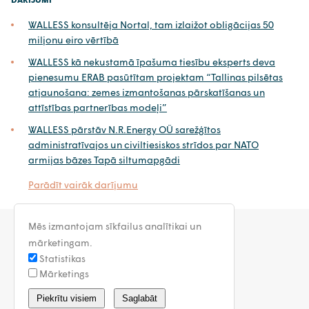
WALLESS konsultēja Nortal, tam izlaižot obligācijas 50
miljonu eiro vērtībā
WALLESS kā nekustamā īpašuma tiesību eksperts deva
pienesumu ERAB pasūtītam projektam “Tallinas pilsētas
atjaunošana: zemes izmantošanas pārskatīšanas un
attīstības partnerības modeļi”
WALLESS pārstāv N.R.Energy OÜ sarežģītos
administratīvajos un civiltiesiskos strīdos par NATO
armijas bāzes Tapā siltumapgādi
Parādīt vairāk darījumu
Mēs izmantojam sīkfailus analītikai un
mārketingam.
Statistikas
Mārketings
latvia@walless.com
Piekrītu visiem
Saglabāt