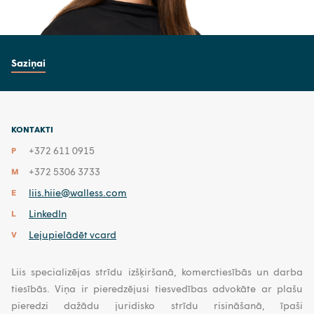
Saziņai
KONTAKTI
+372 611 0915
P
+372 5306 3733
M
liis.hiie@walless.com
E
LinkedIn
L
Lejupielādēt vcard
V
Liis specializējas strīdu izšķiršanā, komerctiesībās un darba
tiesībās. Viņa ir pieredzējusi tiesvedības advokāte ar plašu
pieredzi dažādu juridisko strīdu risināšanā, īpaši