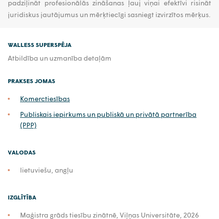
padziļināt profesionālās zināšanas ļauj viņai efektīvi risināt
juridiskus jautājumus un mērķtiecīgi sasniegt izvirzītos mērķus.
WALLESS SUPERSPĒJA
Atbildība un uzmanība detaļām
PRAKSES JOMAS
Komerctiesības
Publiskais iepirkums un publiskā un privātā partnerība
(PPP)
VALODAS
lietuviešu, angļu
IZGLĪTĪBA
Maģistra grāds tiesību zinātnē, Viļņas Universitāte, 2026