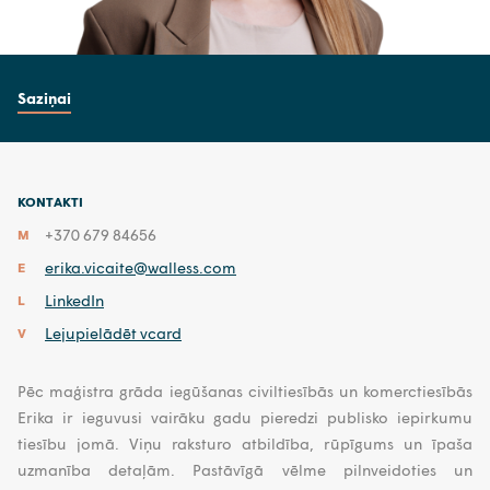
Saziņai
KONTAKTI
+370 679 84656
M
erika.vicaite@walless.com
E
LinkedIn
L
Lejupielādēt vcard
V
Pēc maģistra grāda iegūšanas civiltiesībās un komerctiesībās
Erika ir ieguvusi vairāku gadu pieredzi publisko iepirkumu
tiesību jomā. Viņu raksturo atbildība, rūpīgums un īpaša
uzmanība detaļām. Pastāvīgā vēlme pilnveidoties un