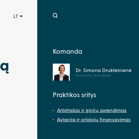
LT
Komanda
gą
Dr. Simona Drukteinienė
Partnerė | Advokatė
Praktikos sritys
Arbitražas ir ginčų sprendimas
Aviacija ir orlaivių finansavimas