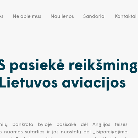
ys
Ne apie mus
Naujienos
Sandoriai
Kontaktai
 pasiekė reikšmin
Lietuvos aviacijos
nijų bankroto byloje pasisakė dėl Anglijos teisės
 nuomos sutarties ir jos nuostatų dėl „įsipareigojimo