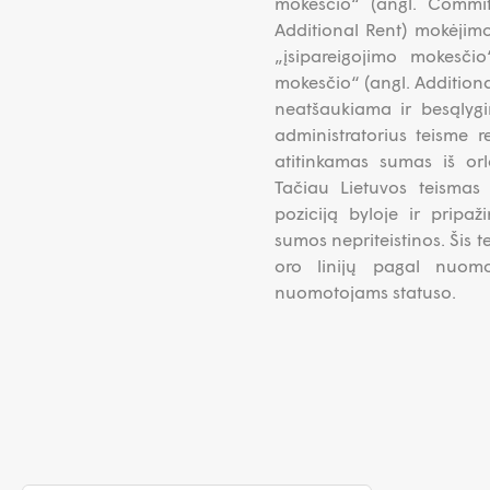
mokesčio“ (angl. Commi
Additional Rent) mokėjim
„įsipareigojimo mokesč
mokesčio“ (angl. Additio
neatšaukiama ir besąlygi
administratorius teisme r
atitinkamas sumas iš or
Tačiau Lietuvos teismas
poziciją byloje ir pripa
sumos nepriteistinos. Šis t
oro linijų pagal nuomo
nuomotojams statuso.