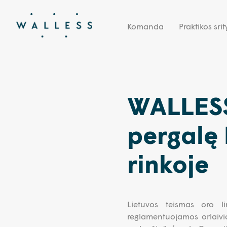
Komanda
Praktikos srit
WALLESS
pergalę 
rinkoje
Lietuvos teismas oro li
reglamentuojamos orlaivio