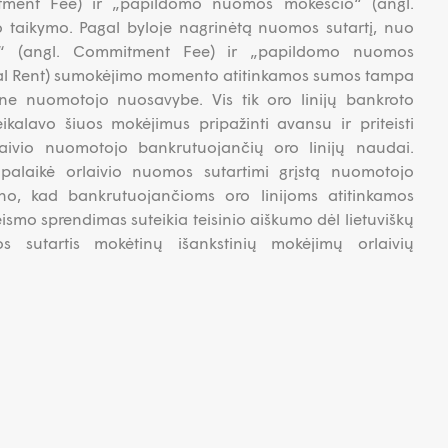
tment Fee) ir „papildomo nuomos mokesčio“ (angl.
o taikymo. Pagal byloje nagrinėtą nuomos sutartį, nuo
io“ (angl. Commitment Fee) ir „papildomo nuomos
nal Rent) sumokėjimo momento atitinkamos sumos tampa
ne nuomotojo nuosavybe. Vis tik oro linijų bankroto
eikalavo šiuos mokėjimus pripažinti avansu ir priteisti
laivio nuomotojo bankrutuojančių oro linijų naudai.
 palaikė orlaivio nuomos sutartimi grįstą nuomotojo
žino, kad bankrutuojančioms oro linijoms atitinkamos
eismo sprendimas suteikia teisinio aiškumo dėl lietuviškų
s sutartis mokėtinų išankstinių mokėjimų orlaivių