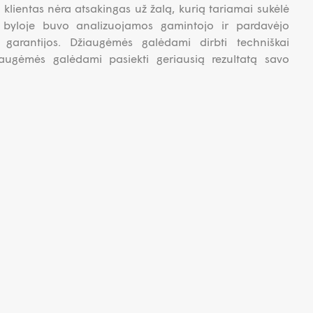
lientas nėra atsakingas už žalą, kurią tariamai sukėlė
e byloje buvo analizuojamos gamintojo ir pardavėjo
s garantijos. Džiaugėmės galėdami dirbti techniškai
iaugėmės galėdami pasiekti geriausią rezultatą savo