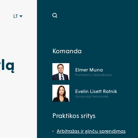
LT
Komanda
lą
Elmer Muna
Partneris | Advokatas
Evelin Lisett Ratnik
Vyresnioji teisininkė
Praktikos sritys
Arbitražas ir ginčų sprendimas