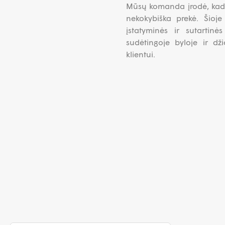
Mūsų komanda įrodė, kad k
nekokybiška prekė. Šioj
įstatyminės ir sutartinė
sudėtingoje byloje ir dž
klientui.