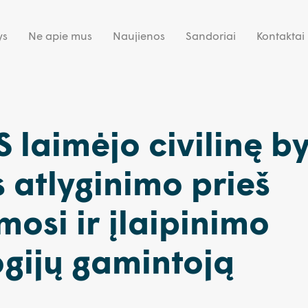
ys
Ne apie mus
Naujienos
Sandoriai
Kontaktai
laimėjo civilinę by
s atlyginimo prieš
mosi ir įlaipinimo
gijų gamintoją