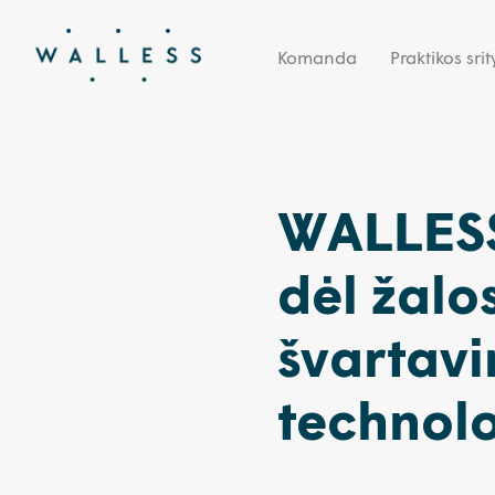
Komanda
Praktikos srit
WALLESS 
dėl žalo
švartavi
technolo