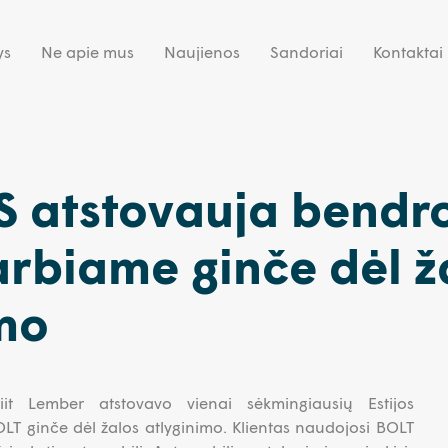
ys
Ne apie mus
Naujienos
Sandoriai
Kontaktai
 atstovauja bendr
rbiame ginče dėl ž
mo
Priit Lember atstovavo vienai sėkmingiausių Estijos
LT ginče dėl žalos atlyginimo. Klientas naudojosi BOLT