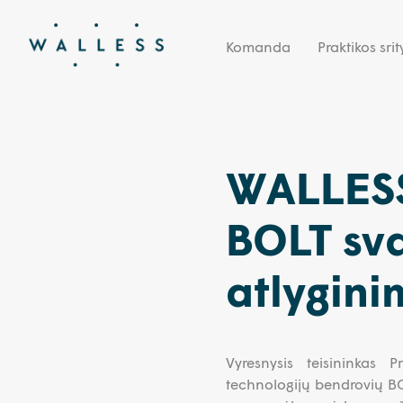
Komanda
Praktikos srit
WALLESS
BOLT sva
atlygini
Vyresnysis teisininkas 
technologijų bendrovių BO