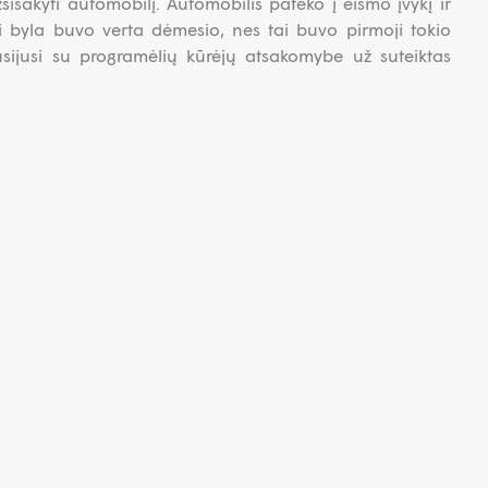
sakyti automobilį. Automobilis pateko į eismo įvykį ir
Ši byla buvo verta dėmesio, nes tai buvo pirmoji tokio
usijusi su programėlių kūrėjų atsakomybe už suteiktas