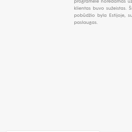
programėle norėdamas užsi
klientas buvo sužeistas. 
pobūdžio byla Estijoje, s
paslaugas.