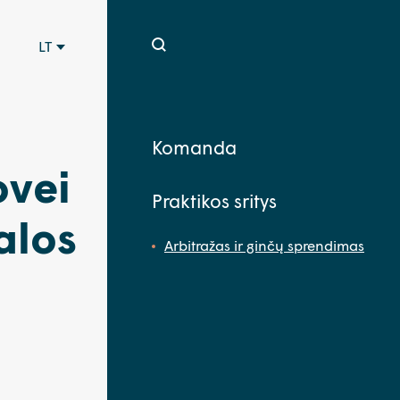
LT
Komanda
ovei
Praktikos sritys
alos
Arbitražas ir ginčų sprendimas