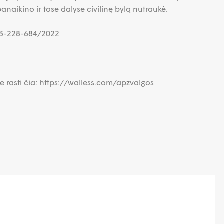
anaikino ir tose dalyse civilinę bylą nutraukė.
K-3-228-684/2022
e rasti čia: https://walless.com/apzvalgos