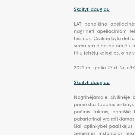
Skaityti daugiau
LAT panaikino apeliacinės
nagrinėti apeliaciniam te
teismas. Civilinė byla dėl t
suma yra didesnė nei du tū
trijų teisėjų kolegijos, o ne
2022 m. spalio 27 d. Nr. e
Skaityti daugiau
Nagrinėjamoje civilinėje 
pareikštas tapatus ieškinys
pačiais faktais, pareiškė 
pakartotinai yra reiškiamas 
šiai aplinkybei paaiškėjus 
žemesnės instancijos teis