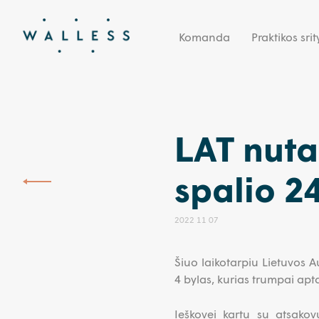
Komanda
Praktikos srit
LAT nuta
spalio 24
2022 11 07
Šiuo laikotarpiu Lietuvos A
4 bylas, kurias trumpai ap
Ieškovei kartu su atsakovu