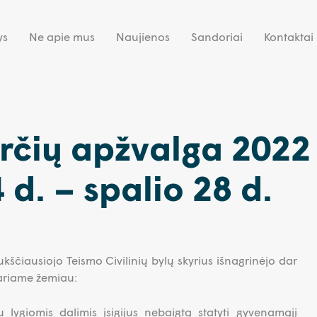
ys
Ne apie mus
Naujienos
Sandoriai
Kontaktai
rčių apžvalga 2022
 d. – spalio 28 d.
ukščiausiojo Teismo Civilinių bylų skyrius išnagrinėjo dar
tariame žemiau:
 lygiomis dalimis įsigijus nebaigtą statyti gyvenamąjį