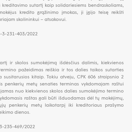
kreditavimo sutartį kaip solidariesiems bendraskoliams,
okėjus kredito grąžinimo įmokas, ji įgijo teisę reikšti
ariajam skolininkui – atsakovui.
3K-3-231-403/2022
artį ir skolos sumokėjimą išdėsčius dalimis, kiekvienos
ermino pažeidimas reiškia ir tos dalies taikos sutarties
 susitarusios kitaip. Tokiu atveju, CPK 606 straipsnio 2
is penkerių metų senaties terminas vykdomajam raštui
iuojamas nuo kiekvienos skolos dalies sumokėjimo termino
 vykdomasis raštas gali būti išduodamas dėl tų mokėjimų,
ųjų penkerių metų laikotarpį iki kreditoriaus prašymo
eikimo dienos.
K-3-235-469/2022