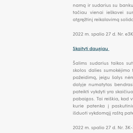
namą ir sudarius su banku 
tačiau vienai ieškovei sum
atgręžtinį reikalavimą solid
2022 m. spalio 27 d. Nr. e
Skaityti daugiau
Šalims sudarius taikos sut
skolos dalies sumokėjimo t
pažeidimą, jeigu šalys nėra
dalyje numatytas bendras
pateikti vykdyti yra skaič
pabaigos. Tai reiškia, kad
kurie patenka į paskutini
išduoti vykdomąjį raštą pat
2022 m. spalio 27 d. Nr. 3