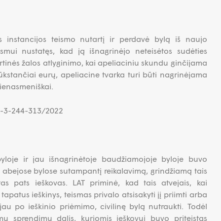
 instancijos teismo nutartį ir perdavė bylą iš naujo
ismui nustatęs, kad ją išnagrinėjo neteisėtos sudėties
urtinės žalos atlyginimo, kai apeliaciniu skundu ginčijama
kstančiai eurų, apeliacine tvarka turi būti nagrinėjama
 vienasmeniškai.
3K-3-244-313/2022
byloje ir jau išnagrinėtoje baudžiamojoje byloje buvo
: abejose bylose sutampantį reikalavimą, grindžiamą tais
tas pats ieškovas. LAT priminė, kad tais atvejais, kai
tapatus ieškinys, teismas privalo atsisakyti jį priimti arba
jau po ieškinio priėmimo, civilinę bylą nutraukti. Todėl
mų sprendimų dalis, kuriomis ieškovui buvo priteistas