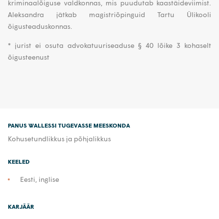
kriminaalõiguse valdkonnas, mis puudutab kaastäideviimist.
Aleksandra jätkab magistriõpinguid Tartu Ülikooli
õigusteaduskonnas.
* jurist ei osuta advokatuuriseaduse § 40 lõike 3 kohaselt
õigusteenust
PANUS WALLESSI TUGEVASSE MEESKONDA
Kohusetundlikkus ja põhjalikkus
KEELED
Eesti, inglise
KARJÄÄR