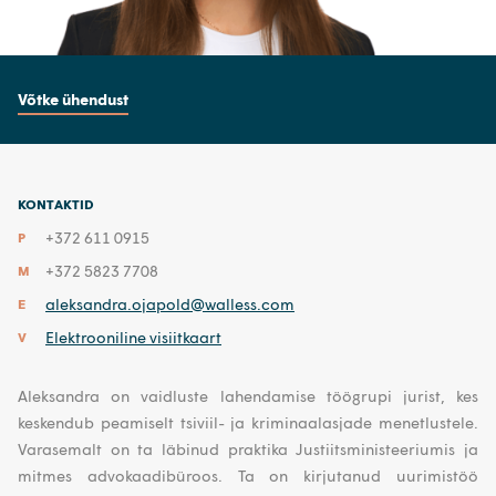
Võtke ühendust
KONTAKTID
+372 611 0915
P
+372 5823 7708
M
aleksandra.ojapold@walless.com
E
Elektrooniline visiitkaart
V
Aleksandra on vaidluste lahendamise töögrupi jurist, kes
keskendub peamiselt tsiviil- ja kriminaalasjade menetlustele.
Varasemalt on ta läbinud praktika Justiitsministeeriumis ja
mitmes advokaadibüroos. Ta on kirjutanud uurimistöö