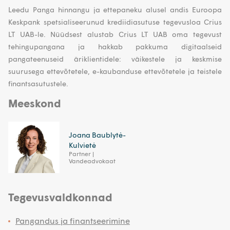
Leedu Panga hinnangu ja ettepaneku alusel andis Euroopa
Keskpank spetsialiseerunud krediidiasutuse tegevusloa Crius
LT UAB-le. Nüüdsest alustab Crius LT UAB oma tegevust
tehingupangana ja hakkab pakkuma digitaalseid
pangateenuseid äriklientidele: väikestele ja keskmise
suurusega ettevõtetele, e-kaubanduse ettevõtetele ja teistele
finantsasutustele.
Meeskond
Joana Baublytė-
Kulvietė
Partner |
Vandeadvokaat
Tegevusvaldkonnad
Pangandus ja finantseerimine