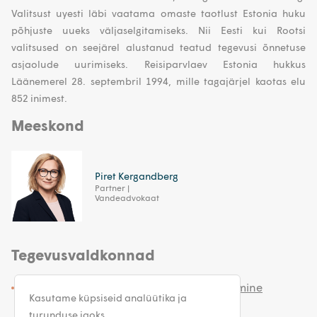
Valitsust uyesti läbi vaatama omaste taotlust Estonia huku
põhjuste uueks väljaselgitamiseks. Nii Eesti kui Rootsi
valitsused on seejärel alustanud teatud tegevusi õnnetuse
asjaolude uurimiseks. Reisiparvlaev Estonia hukkus
Läänemerel 28. septembril 1994, mille tagajärjel kaotas elu
852 inimest.
Meeskond
Piret Kergandberg
Partner |
Vandeadvokaat
Tegevusvaldkonnad
Vahekohtumenetlus ja vaidluste lahendamine
Kasutame küpsiseid analüütika ja
turunduse jaoks.