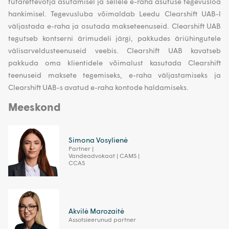
tütarettevõtja asutamisel ja sellele e-raha asutuse tegevusloa
hankimisel. Tegevusluba võimaldab Leedu Clearshift UAB-l
väljastada e-raha ja osutada makseteenuseid. Clearshift UAB
tegutseb kontserni ärimudeli järgi, pakkudes äriühingutele
välisarveldusteenuseid veebis. Clearshift UAB kavatseb
pakkuda oma klientidele võimalust kasutada Clearshift
teenuseid maksete tegemiseks, e-raha väljastamiseks ja
Clearshift UAB-s avatud e-raha kontode haldamiseks.
Meeskond
Simona Vosylienė
Partner |
Vandeadvokaat | CAMS |
CCAS
Akvilė Marozaitė
Assotsieerunud partner