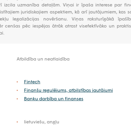
ī izcila uzmanība detaļām. Viņai ir īpaša interese par fi
tītajiem juridiskajiem aspektiem, kā arī jautājumiem, kas sai
zekļu legalizācijas novēršanu. Viņas raksturīgākā īpašī
 cenšas pēc iespējas ātrāk atrast visefektīvāko un prakti
ai.
Atbildība un neatlaidība
Fintech
Finanšu regulējums, atbilstības jautājumi
Banku darbība un finanses
lietuviešu, angļu