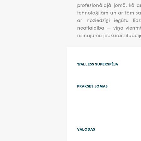
profesionālajā jomā, kā ar
tehnoloģijām un ar tām sais
ar noziedzīgi iegūtu līd
neatlaidība — viņa vienmēr
risinājumu jebkurai situācij
WALLESS SUPERSPĒJA
PRAKSES JOMAS
VALODAS