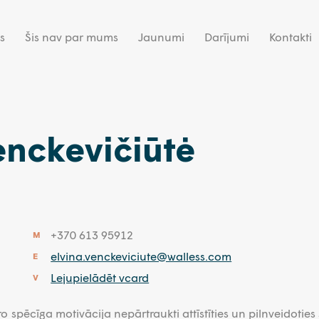
s
Šis nav par mums
Jaunumi
Darījumi
Kontakti
enckevičiūtė
+370 613 95912
M
elvina.venckeviciute@walless.com
E
Lejupielādēt vcard
V
uro spēcīga motivācija nepārtraukti attīstīties un pilnveidoties