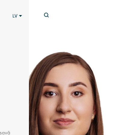
LV
 savā