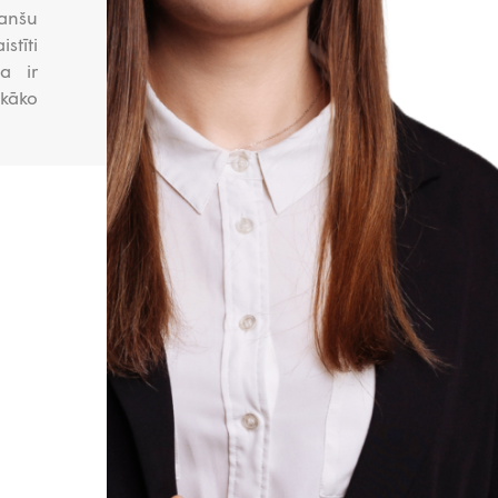
nanšu
stīti
ba ir
skāko