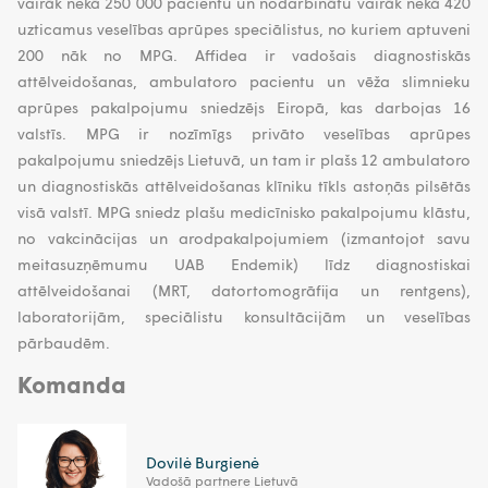
vairāk nekā 250 000 pacientu un nodarbinātu vairāk nekā 420
uzticamus veselības aprūpes speciālistus, no kuriem aptuveni
200 nāk no MPG. Affidea ir vadošais diagnostiskās
attēlveidošanas, ambulatoro pacientu un vēža slimnieku
aprūpes pakalpojumu sniedzējs Eiropā, kas darbojas 16
valstīs. MPG ir nozīmīgs privāto veselības aprūpes
pakalpojumu sniedzējs Lietuvā, un tam ir plašs 12 ambulatoro
un diagnostiskās attēlveidošanas klīniku tīkls astoņās pilsētās
visā valstī. MPG sniedz plašu medicīnisko pakalpojumu klāstu,
no vakcinācijas un arodpakalpojumiem (izmantojot savu
meitasuzņēmumu UAB Endemik) līdz diagnostiskai
attēlveidošanai (MRT, datortomogrāfija un rentgens),
laboratorijām, speciālistu konsultācijām un veselības
pārbaudēm.
Komanda
Dovilė Burgienė
Vadošā partnere Lietuvā