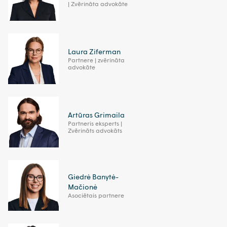
| Zvērināta advokāte
Laura Ziferman
Partnere | zvērināta
advokāte
Artūras Grimaila
Partneris eksperts |
Zvērināts advokāts
Giedrė Banytė-
Mačionė
Asociētais partnere