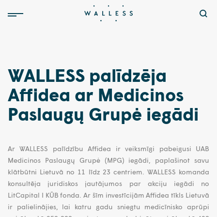
WALLESS palīdzēja
Affidea ar Medicinos
Paslaugų Grupė iegādi
Ar WALLESS palīdzību Affidea ir veiksmīgi pabeigusi UAB
Medicinos Paslaugų Grupė (MPG) iegādi, paplašinot savu
klātbūtni Lietuvā no 11 līdz 23 centriem. WALLESS komanda
konsultēja juridiskos jautājumos par akciju iegādi no
LitCapital I KŪB fonda. Ar šīm investīcijām Affidea tīkls Lietuvā
ir palielinājies, lai katru gadu sniegtu medicīnisko aprūpi